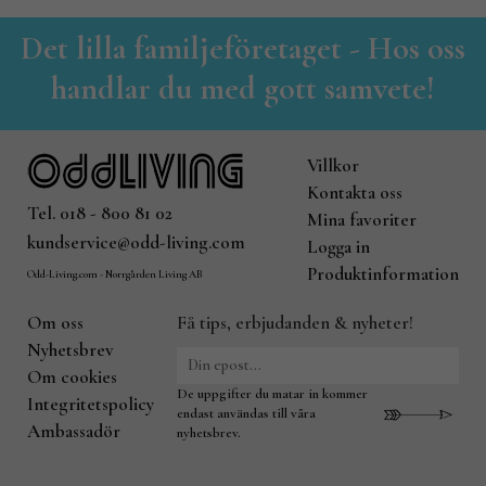
Det lilla familjeföretaget - Hos oss
handlar du med gott samvete!
Villkor
Kontakta oss
Tel. 018 - 800 81 02
Mina favoriter
kundservice@odd-living.com
Logga in
Produktinformation
Odd-Living.com - Norrgården Living AB
Om oss
Få tips, erbjudanden & nyheter!
Nyhetsbrev
Om cookies
De uppgifter du matar in kommer
Integritetspolicy
endast användas till våra
Ambassadör
nyhetsbrev.