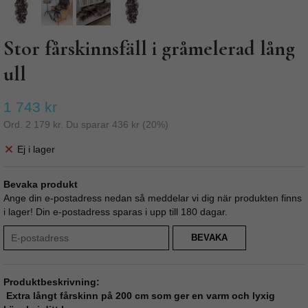
Stor fårskinnsfäll i gråmelerad lång
ull
1 743 kr
Ord.
2 179 kr
. Du sparar
436 kr
(
20
%)
Ej i lager
Bevaka produkt
Ange din e-postadress nedan så meddelar vi dig när produkten finns
i lager! Din e-postadress sparas i upp till 180 dagar.
BEVAKA
Produktbeskrivning:
Extra långt fårskinn på 200 cm som ger en varm och lyxig