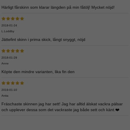
Härligt fårskinn som klarar längden på min fåtölj! Mycket nöjd!
2018-01-24
L.Loddby
Jättefint skinn i prima skick, långt snyggt, nöjd
2018-01-29
Anne
Köpte den mindre varianten, lika fin den
2019-01-10
Anita
Fräschaste skinnen jag har sett! Jag har alltid älskat vackra pälsar
och upplever dessa som det vackraste jag både sett och känt.❤️