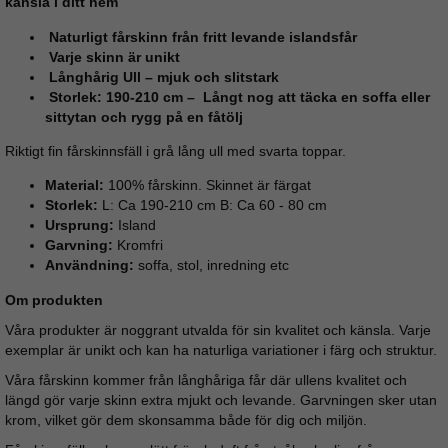
känsla i ditt hem
Naturligt fårskinn från fritt levande islandsfår
Varje skinn är unikt
Långhårig Ull – mjuk och slitstark
Storlek: 190-210 cm
– Långt nog att täcka en soffa eller
sittytan och rygg på en fåtölj
Riktigt fin fårskinnsfäll i grå lång ull med svarta toppar.
Material:
100% fårskinn. Skinnet är färgat
Storlek:
L: Ca 190-210 cm B: Ca 60 - 80 cm
Ursprung:
Island
Garvning:
Kromfri
Användning:
soffa, stol, inredning etc
Om produkten
Våra produkter är noggrant utvalda för sin kvalitet och känsla. Varje
exemplar är unikt och kan ha naturliga variationer i färg och struktur.
Våra fårskinn kommer från långhåriga får där ullens kvalitet och
längd gör varje skinn extra mjukt och levande. Garvningen sker utan
krom, vilket gör dem skonsamma både för dig och miljön.