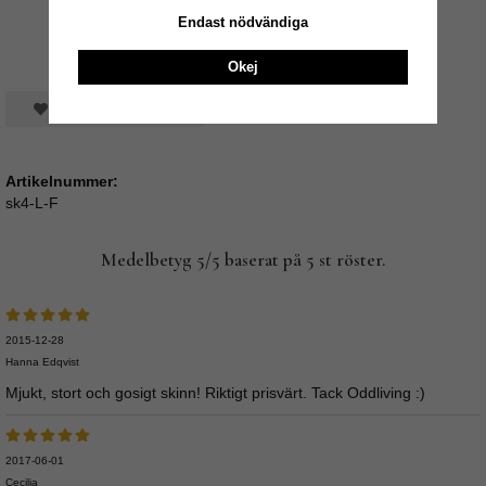
Endast nödvändiga
Okej
Spara som favorit
Artikelnummer:
sk4-L-F
Medelbetyg
5
/5 baserat på
5
st röster.
2015-12-28
Hanna Edqvist
Mjukt, stort och gosigt skinn! Riktigt prisvärt. Tack Oddliving :)
2017-06-01
Cecilia