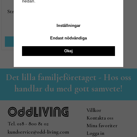
nedan.
Strumpor 2-pack, Bambu
Blå
Inställningar
95 kr
159 kr
Endast nödvändiga
KÖP NU
Okej
Det lilla familjeföretaget - Hos oss
handlar du med gott samvete!
Villkor
Kontakta oss
Tel. 018 - 800 81 02
Mina favoriter
kundservice@odd-living.com
Logga in