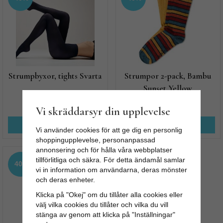
Strumpbyxor, tights Svarta
Strumpor 2-pack, Bambu
Sunset Yellow
77 kr
95 kr
129 kr
159 kr
Vi skräddarsyr din upplevelse
KÖP NU
KÖP NU
Vi använder cookies för att ge dig en personlig
shoppingupplevelse, personanpassad
annonsering och för hålla våra webbplatser
tillförlitliga och säkra. För detta ändamål samlar
40%
vi in information om användarna, deras mönster
och deras enheter.
Klicka på "Okej" om du tillåter alla cookies eller
välj vilka cookies du tillåter och vilka du vill
stänga av genom att klicka på "Inställningar"