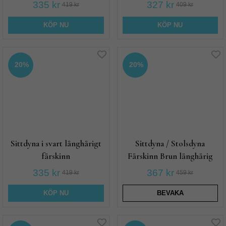
335 kr
327 kr
419 kr
409 kr
KÖP NU
KÖP NU
20%
20%
Sittdyna i svart långhårigt
Sittdyna / Stolsdyna
fårskinn
Fårskinn Brun långhårig
335 kr
367 kr
419 kr
459 kr
KÖP NU
BEVAKA