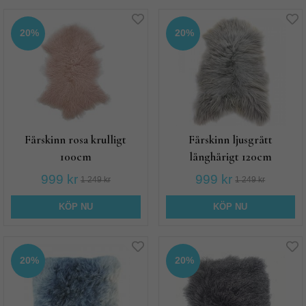
20%
20%
Fårskinn rosa krulligt
Fårskinn ljusgrått
100cm
långhårigt 120cm
999 kr
999 kr
1 249 kr
1 249 kr
KÖP NU
KÖP NU
20%
20%