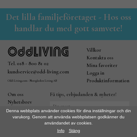
Det lilla familjeföretaget - Hos oss
handlar du med gott samvete!
Villkor
Kontakta oss
Tel. 018 - 800 81 02
Mina favoriter
kundservice@odd-living.com
Logga in
Produktinformation
Odd-Living.com - Norrgården Living AB
Om oss
Få tips, erbjudanden & nyheter!
Nyhetsbrev
Om cookies
Denna webbplats använder cookies för dina inställningar och din
De uppgifter du matar in kommer
Integritetspolicy
varukorg. Genom att använda webbplatsen godkänner du
endast användas till våra
användandet av cookies.
Ambassadör
nyhetsbrev.
Info
Stäng