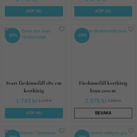
KÖP NU
KÖP NU
20%
20%
Svart fårskinnsfäll 180 cm
Fårskinnsfäll korthårig
korthårig
brun 200cm
1 743 kr
2 375 kr
2 179 kr
2 969 kr
KÖP NU
BEVAKA
20%
20%