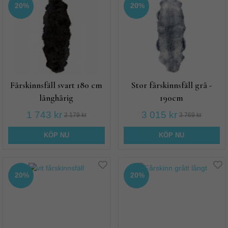
20%
20%
Fårskinnsfäll svart 180 cm
Stor fårskinnsfäll grå -
långhårig
190cm
1 743 kr
3 015 kr
2 179 kr
3 769 kr
KÖP NU
KÖP NU
20%
20%