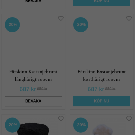
BEVAKA
KÖP NU
20%
20%
Fårskinn Kastanjebrunt
Fårskinn Kastanjebrunt
långhårigt 100cm
korthårigt 100cm
687 kr
687 kr
859 kr
859 kr
BEVAKA
KÖP NU
20%
20%