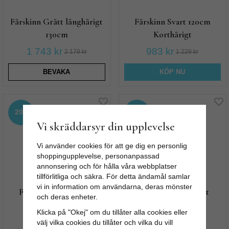
Fårskinn Grått långhårigt
Fårskinn Svart 120cm
130cm
Korthårigt
1 743 kr
983 kr
2 179 kr
1 229 kr
BEVAKA
KÖP NU
20%
20%
Vi skräddarsyr din upplevelse
Vi använder cookies för att ge dig en personlig
shoppingupplevelse, personanpassad
annonsering och för hålla våra webbplatser
tillförlitliga och säkra. För detta ändamål samlar
vi in information om användarna, deras mönster
Fårskinn Gråmelerat
Fårskinn vitt krulligt
och deras enheter.
långhårigt 110cm
110cm
Klicka på "Okej" om du tillåter alla cookies eller
999 kr
903 kr
välj vilka cookies du tillåter och vilka du vill
1 249 kr
1 129 kr