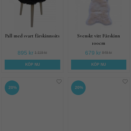
Pall med svart fårskinnssits
Svenskt vitt Fårskinn
100cm
895 kr
679 kr
1 119 kr
849 kr
KÖP NU
KÖP NU
20%
20%