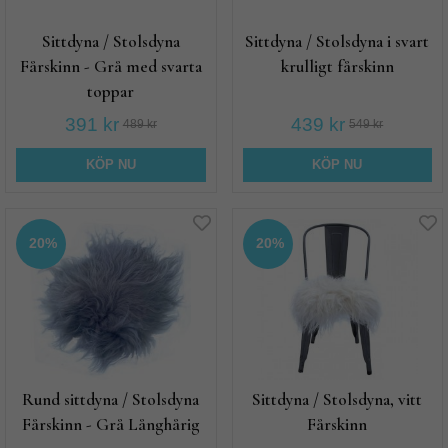
Sittdyna / Stolsdyna
Sittdyna / Stolsdyna i svart
Fårskinn - Grå med svarta
krulligt fårskinn
toppar
391 kr
439 kr
489 kr
549 kr
KÖP NU
KÖP NU
20%
20%
Rund sittdyna / Stolsdyna
Sittdyna / Stolsdyna, vitt
Fårskinn - Grå Långhårig
Fårskinn