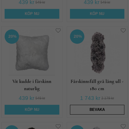
439 kr
439 kr
549 kr
549 kr
KÖP NU
KÖP NU
20%
20%
Vit kudde i fårskinn
Fårskinnsfäll grå lång ull -
naturlig
180 cm
439 kr
1 743 kr
549 kr
2 179 kr
KÖP NU
BEVAKA