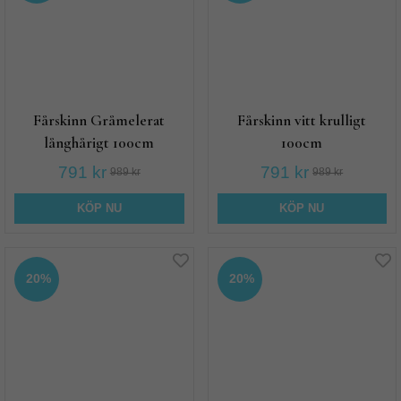
Fårskinn Gråmelerat
Fårskinn vitt krulligt
långhårigt 100cm
100cm
791 kr
791 kr
989 kr
989 kr
KÖP NU
KÖP NU
20%
20%