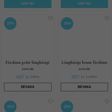
KÖP NU
KÖP NU
20%
20%
Fårskinn grått långhårigt
Långhårigt brunt fårskinn
100cm
100cm
687 kr
887 kr
859 kr
1 109 kr
BEVAKA
BEVAKA
20%
20%