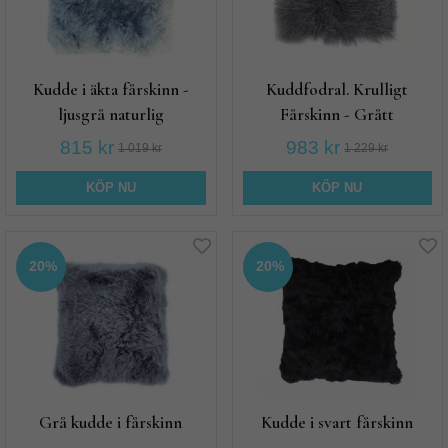
Kudde i äkta fårskinn -
Kuddfodral. Krulligt
ljusgrå naturlig
Fårskinn - Grått
815 kr
983 kr
1 019 kr
1 229 kr
KÖP NU
KÖP NU
20%
20%
Grå kudde i fårskinn
Kudde i svart fårskinn