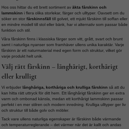
Hos oss hittar du ett brett sortiment av
äkta fårskinn och
lammskinn
i flera olika storlekar, färger och ulltyper. Oavsett om du
söker en stor
fårskinnsfäll
till golvet, ett mjukt fårskinn till soffan eller
en mindre modell till stol eller bänk, har vi alternativ som passar både
funktion och stil.
Våra fårskinn finns i klassiska färger som vitt, grått, svart och brunt
samt i naturliga nyanser som framhäver ullens unika karaktär. Varje
fårskinn är ett naturmaterial med egen form och struktur, vilket gör
varje produkt helt unik.
Välj rätt fårskinn – långhårigt, korthårigt
eller krulligt
Vi erbjuder
långhåriga, korthåriga och krulliga fårskinn
så att du
kan hitta rätt uttryck för ditt hem. Ett långhårigt fårskinn ger en extra
varm och ombonad känsla, medan ett korthårigt lammskinn passar
perfekt i en mer stilren och modern inredning. Krulliga ulltyper ger liv
och struktur till både golv och möbler.
Tack vare ullens naturliga egenskaper är fårskinn både värmande
och temperaturreglerande – det värmer när det är kallt och andas