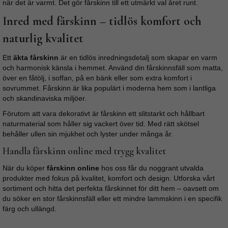
när det är varmt. Det gör fårskinn till ett utmärkt val året runt.
Inred med fårskinn – tidlös komfort och
naturlig kvalitet
Ett
äkta fårskinn
är en tidlös inredningsdetalj som skapar en varm
och harmonisk känsla i hemmet. Använd din fårskinnsfäll som matta,
över en fåtölj, i soffan, på en bänk eller som extra komfort i
sovrummet. Fårskinn är lika populärt i moderna hem som i lantliga
och skandinaviska miljöer.
Förutom att vara dekorativt är fårskinn ett slitstarkt och hållbart
naturmaterial som håller sig vackert över tid. Med rätt skötsel
behåller ullen sin mjukhet och lyster under många år.
Handla fårskinn online med trygg kvalitet
När du köper
fårskinn online
hos oss får du noggrant utvalda
produkter med fokus på kvalitet, komfort och design. Utforska vårt
sortiment och hitta det perfekta fårskinnet för ditt hem – oavsett om
du söker en stor fårskinnsfäll eller ett mindre lammskinn i en specifik
färg och ullängd.