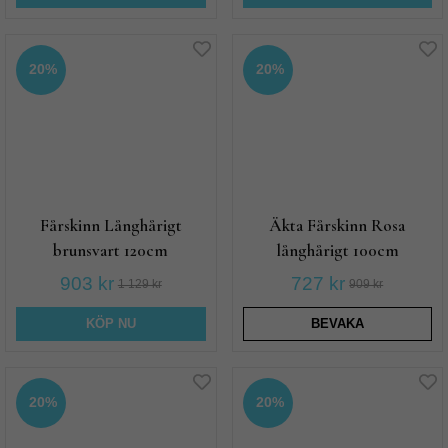
20%
20%
Fårskinn Långhårigt
Äkta Fårskinn Rosa
brunsvart 120cm
långhårigt 100cm
903 kr
727 kr
1 129 kr
909 kr
KÖP NU
BEVAKA
20%
20%