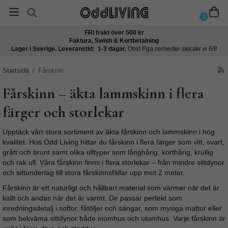
0
FRI frakt över 500 kr
Faktura, Swish & Kortbetalning
Lager i Sverige. Leveranstid: 1-3 dagar.
Obs! Pga semester skicakr vi 6/8
Startsida
/
Fårskinn
Fårskinn – äkta lammskinn i flera
färger och storlekar
Upptäck vårt stora sortiment av äkta fårskinn och lammskinn i hög
kvalitet. Hos Odd Living hittar du fårskinn i flera färger som vitt, svart,
grått och brunt samt olika ulltyper som långhårig, korthårig, krullig
och rak ull. Våra fårskinn finns i flera storlekar – från mindre sittdynor
och sittunderlag till stora fårskinnsfällar upp mot 2 meter.
Fårskinn är ett naturligt och hållbart material som värmer när det är
kallt och andas när det är varmt. De passar perfekt som
inredningsdetalj i soffor, fåtöljer och sängar, som mysiga mattor eller
som bekväma sittdynor både inomhus och utomhus. Varje fårskinn är