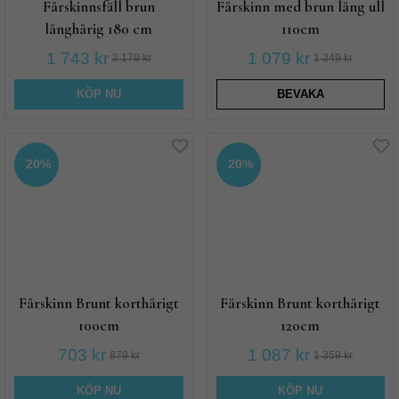
Fårskinnsfäll brun
Fårskinn med brun lång ull
långhårig 180 cm
110cm
1 743 kr
1 079 kr
2 179 kr
1 349 kr
KÖP NU
BEVAKA
20%
20%
Fårskinn Brunt korthårigt
Fårskinn Brunt korthårigt
100cm
120cm
703 kr
1 087 kr
879 kr
1 359 kr
KÖP NU
KÖP NU