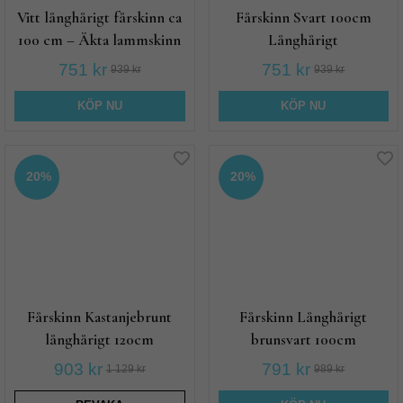
Vitt långhårigt fårskinn ca
Fårskinn Svart 100cm
100 cm – Äkta lammskinn
Långhårigt
751 kr
751 kr
939 kr
939 kr
KÖP NU
KÖP NU
20%
20%
Fårskinn Kastanjebrunt
Fårskinn Långhårigt
långhårigt 120cm
brunsvart 100cm
903 kr
791 kr
1 129 kr
989 kr