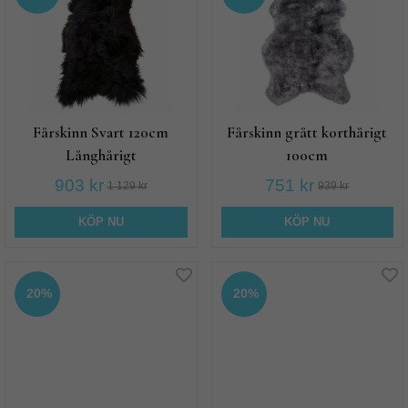
Fårskinn Svart 120cm
Fårskinn grått korthårigt
Långhårigt
100cm
903 kr
751 kr
1 129 kr
939 kr
KÖP NU
KÖP NU
20%
20%