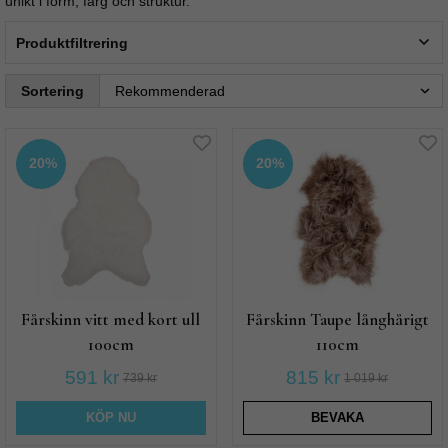
unikt i form, färg och struktur.
Produktfiltrering
Sortering
20%
20%
Fårskinn vitt med kort ull
Fårskinn Taupe långhårigt
100cm
110cm
591 kr
815 kr
739 kr
1 019 kr
KÖP NU
BEVAKA