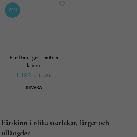
20%
Fårskinn - grått mörka
kanter
1 183 kr
1 479 kr
BEVAKA
Fårskinn i olika storlekar, färger och
ullängder