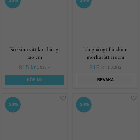
20%
20%
Fårskinn vitt korthårigt
Långhårigt Fårskinn
120 cm
mörkgrått 110cm
815 kr
815 kr
1 019 kr
1 019 kr
KÖP NU
BEVAKA
20%
20%