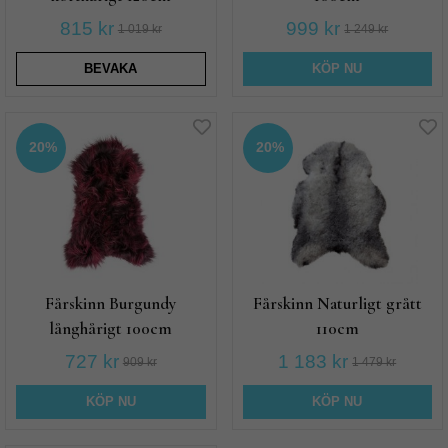
815 kr
999 kr
1 019 kr
1 249 kr
BEVAKA
KÖP NU
20%
20%
Fårskinn Burgundy
Fårskinn Naturligt grått
långhårigt 100cm
110cm
727 kr
1 183 kr
909 kr
1 479 kr
KÖP NU
KÖP NU