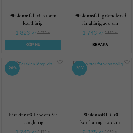
Fårskinnsfäll vit 210cm
Fårskinnsfäll gråmelerad
korthårig
långhårig 200 cm
1 823 kr
1 743 kr
2 279 kr
2 179 kr
KÖP NU
BEVAKA
20%
20%
Fårskinnsfäll 200cm Vit
Fårskinnsfäll Grå
Långhårig
korthåring - 210cm
1 743 kr
2 375 kr
2 179 kr
2 969 kr