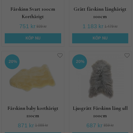
Fårskinn Svart 100cm
Grått fårskinn långhårigt
Korthårigt
100cm
751 kr
1 183 kr
939 kr
1 479 kr
KÖP NU
KÖP NU
20%
20%
Fårskinn baby korthårigt
Ljusgrått Fårskinn lång ull
110cm
100cm
871 kr
687 kr
1 089 kr
859 kr