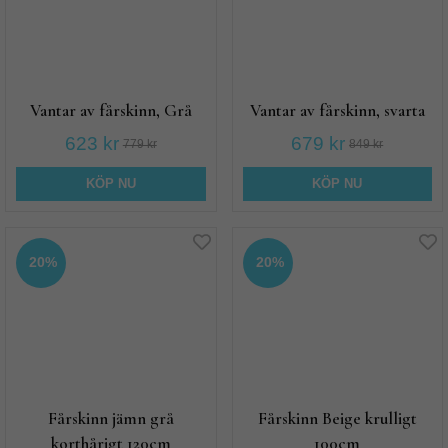
Vantar av fårskinn, Grå
Vantar av fårskinn, svarta
623 kr
679 kr
779 kr
849 kr
KÖP NU
KÖP NU
20%
20%
Fårskinn jämn grå
Fårskinn Beige krulligt
korthårigt 120cm
100cm