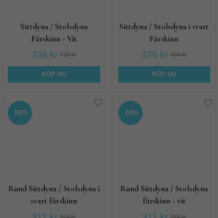
Sittdyna / Stolsdyna
Sittdyna / Stolsdyna i svart
Fårskinn - Vit
Fårskinn
335 kr
375 kr
419 kr
469 kr
KÖP NU
KÖP NU
20%
20%
Rund Sittdyna / Stolsdyna i
Rund Sittdyna / Stolsdyna
svart fårskinn
fårskinn - vit
311 kr
311 kr
389 kr
389 kr