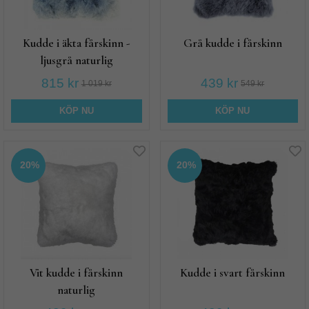
Kudde i äkta fårskinn -
Grå kudde i fårskinn
ljusgrå naturlig
815 kr
439 kr
1 019 kr
549 kr
KÖP NU
KÖP NU
20%
20%
Vit kudde i fårskinn
Kudde i svart fårskinn
naturlig