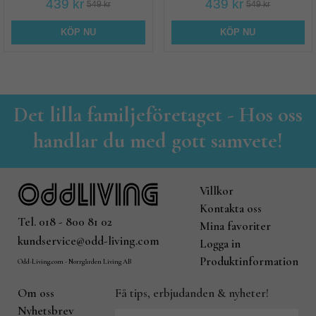
439 kr
439 kr
549 kr
549 kr
KÖP NU
KÖP NU
Det lilla familjeföretaget - Hos oss
handlar du med gott samvete!
Villkor
Kontakta oss
Tel. 018 - 800 81 02
Mina favoriter
kundservice@odd-living.com
Logga in
Produktinformation
Odd-Living.com - Norrgården Living AB
Om oss
Få tips, erbjudanden & nyheter!
Nyhetsbrev