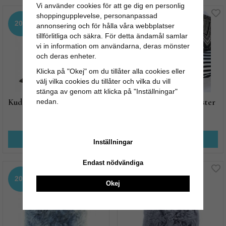
Vi använder cookies för att ge dig en personlig
shoppingupplevelse, personanpassad
20%
20%
annonsering och för hålla våra webbplatser
tillförlitliga och säkra. För detta ändamål samlar
vi in information om användarna, deras mönster
och deras enheter.
Klicka på "Okej" om du tillåter alla cookies eller
välj vilka cookies du tillåter och vilka du vill
stänga av genom att klicka på "Inställningar"
Kuddfodral Sammet Grafit
Kuddfodral Vävt mönster
nedan.
223 kr
207 kr
279 kr
259 kr
KÖP NU
KÖP NU
Inställningar
Endast nödvändiga
20%
20%
Okej