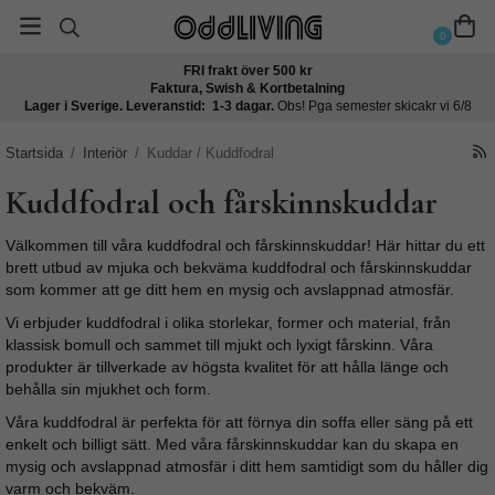
0
FRI frakt över 500 kr
Faktura, Swish & Kortbetalning
Lager i Sverige. Leveranstid: 1-3 dagar.
Obs! Pga semester skicakr vi 6/8
Startsida
/
Interiör
/
Kuddar / Kuddfodral
Kuddfodral och fårskinnskuddar
Välkommen till våra kuddfodral och fårskinnskuddar! Här hittar du ett
brett utbud av mjuka och bekväma kuddfodral och fårskinnskuddar
som kommer att ge ditt hem en mysig och avslappnad atmosfär.
Vi erbjuder kuddfodral i olika storlekar, former och material, från
klassisk bomull och sammet till mjukt och lyxigt fårskinn. Våra
produkter är tillverkade av högsta kvalitet för att hålla länge och
behålla sin mjukhet och form.
Våra kuddfodral är perfekta för att förnya din soffa eller säng på ett
enkelt och billigt sätt. Med våra fårskinnskuddar kan du skapa en
mysig och avslappnad atmosfär i ditt hem samtidigt som du håller dig
varm och bekväm.