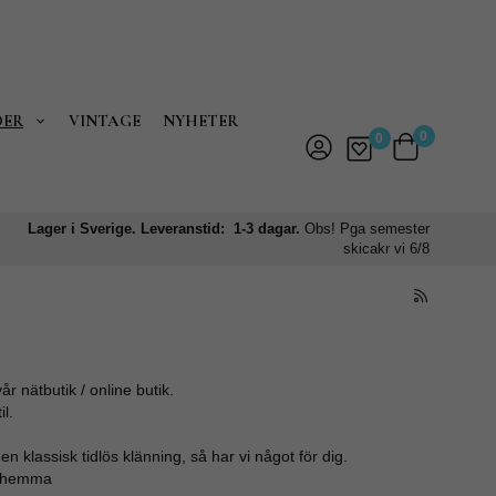
DER
VINTAGE
NYHETER
0
0
Lager i Sverige. Leveranstid: 1-3 dagar.
Obs! Pga semester
skicakr vi 6/8
r nätbutik / online butik.
l.
 klassisk tidlös klänning, så har vi något för dig.
ro hemma