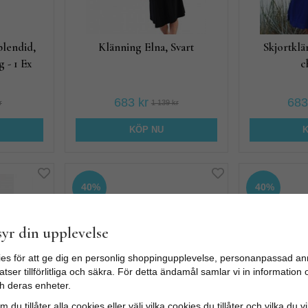
plendid,
Klänning Elna, Svart
Skjortklä
 - 1 Ex
c
683 kr
683
r
1 139 kr
KÖP NU
40%
40%
yr din upplevelse
es för att ge dig en personlig shoppingupplevelse, personanpassad an
tser tillförlitliga och säkra. För detta ändamål samlar vi in informatio
h deras enheter.
i, Atumn
Klänning Alice, Blommig - 1
Klänning Al
 du tillåter alla cookies eller välj vilka cookies du tillåter och vilka du v