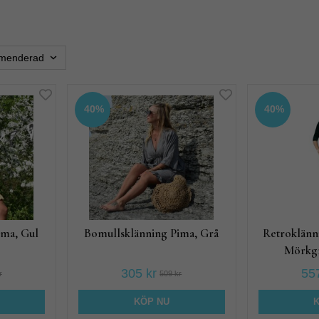
40%
40%
ima, Gul
Bomullsklänning Pima, Grå
Retroklänni
Mörkg
305 kr
557
r
509 kr
KÖP NU