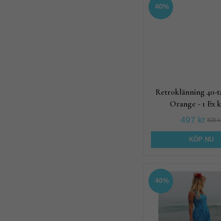
40%
Retroklänning 40-t
Orange - 1 Ex k
497 kr
829 k
KÖP NU
40%