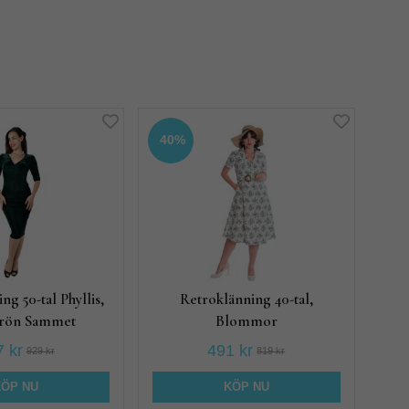
40%
ng 50-tal Phyllis,
Retroklänning 40-tal,
rön Sammet
Blommor
 kr
491 kr
929 kr
819 kr
KÖP NU
KÖP NU