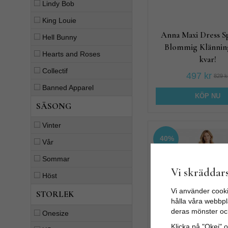
Lindy Bob
King Louie
Anna Maxi Dress S
Hell Bunny
Blommig Klänning
Hearts and Roses
kvar!
Collectif
497 kr
829 k
Banned Apparel
KÖP NU
SÄSONG
Vinter
40%
Vår
Sommar
Vi skräddars
Höst
Vi använder cooki
STORLEK
hålla våra webbpla
deras mönster oc
Onesize
Cecil Dress Manza
Klicka på "Okej" om