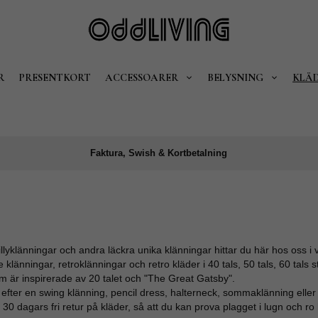
R
PRESENTKORT
ACCESSOARER
BELYSNING
KLÄ
Faktura, Swish & Kortbetalning
lyklänningar och andra läckra unika klänningar hittar du här hos oss i vå
 klänningar, retroklänningar och retro kläder i 40 tals, 50 tals, 60 tals sti
m är inspirerade av 20 talet och "The Great Gatsby".
efter en swing klänning, pencil dress, halterneck, sommaklänning eller en
r 30 dagars fri retur på kläder, så att du kan prova plagget i lugn och 