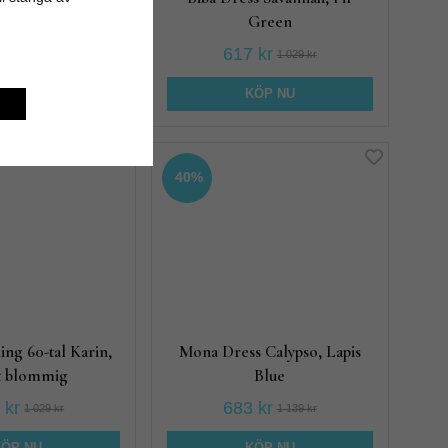
 Ex kvar!
Green
 kr
617 kr
1 559 kr
1 029 kr
KÖP NU
KÖP NU
40%
ng 60-tal Karin,
Mona Dress Calypso, Lapis
t blommig
Blue
 kr
683 kr
1 029 kr
1 139 kr