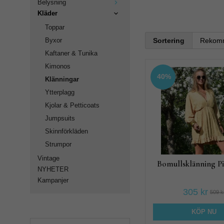
Belysning
Kläder
Toppar
Sortering
Byxor
Kaftaner & Tunika
Kimonos
40%
Klänningar
Ytterplagg
Kjolar & Petticoats
Jumpsuits
Skinnförkläden
Strumpor
Vintage
Bomullsklänning P
NYHETER
Kampanjer
305 kr
509 k
Produktfiltrering
KÖP NU