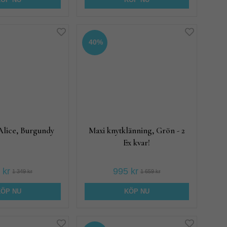
KÖP NU
KÖP NU
40%
Alice, Burgundy
Maxi knytklänning, Grön - 2
Ex kvar!
 kr
995 kr
1 349 kr
1 659 kr
KÖP NU
KÖP NU