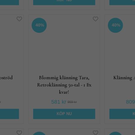
KÖP NU
40%
40%
oströd
Blommig klänning Tara,
Klänning 
Retroklänning 50-tal - 1 Ex
kvar!
581 kr
809
r
969 kr
KÖP NU