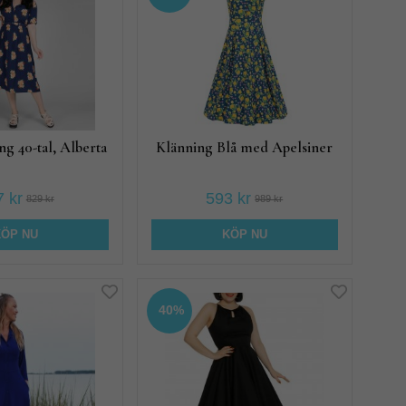
g 40-tal, Alberta
Klänning Blå med Apelsiner
 kr
593 kr
829 kr
989 kr
KÖP NU
KÖP NU
40%