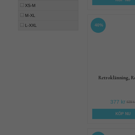
KÖP NU
XS-M
M-XL
40%
L-XXL
Retroklänning, R
377 kr
629 k
KÖP NU