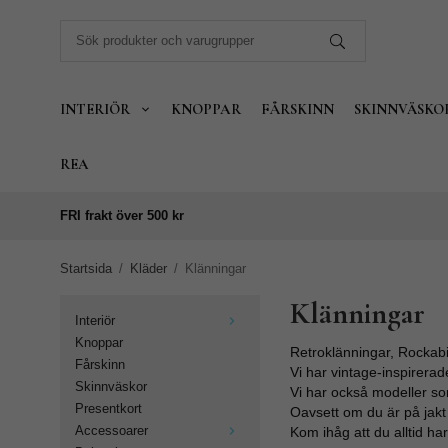
INTERIÖR
KNOPPAR
FÅRSKINN
SKINNVÄSKO
REA
FRI frakt över 500 kr
Startsida
/
Kläder
/
Klänningar
Klänningar
Interiör
Knoppar
Retroklänningar, Rockabil
Fårskinn
Vi har vintage-inspirerade
Skinnväskor
Vi har också modeller so
Presentkort
Oavsett om du är på jakt 
Accessoarer
Kom ihåg att du alltid ha