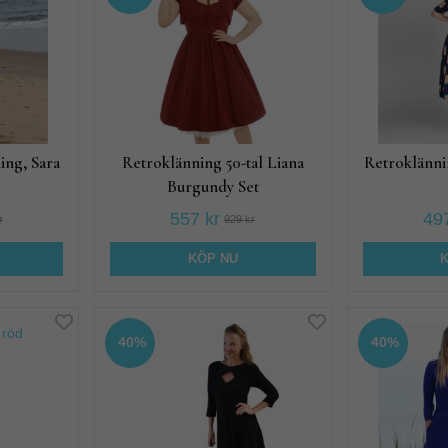
ing, Sara
Retroklänning 50-tal Liana
Retroklännin
Burgundy Set
557 kr
497
r
929 kr
KÖP NU
40%
40%