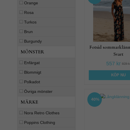
Orange
Rosa
Turkos
Brun
Burgundy
Fotsid sommarklänn
MÖNSTER
Svart
Enfärgat
557 kr
929 k
Blommigt
KÖP NU
Polkadot
Övriga mönster
40%
MÄRKE
Nora Retro Clothes
Poppins Clothing