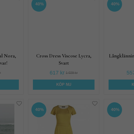
40%
40%
al Nora,
Cross Dress Viscose Lycra,
Långklännin
var!
Svart
617 kr
557
r
1 029 kr
KÖP NU
40%
40%