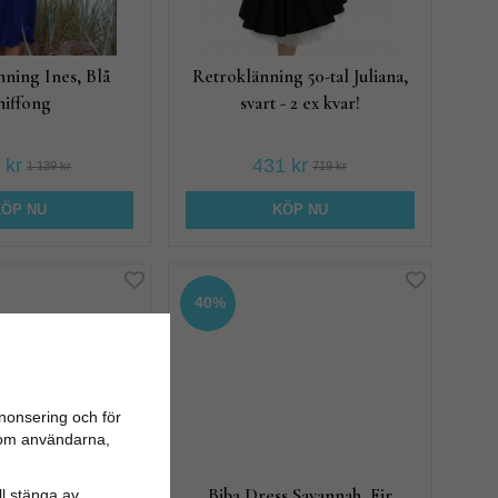
nning Ines, Blå
Retroklänning 50-tal Juliana,
hiffong
svart - 2 ex kvar!
 kr
431 kr
1 139 kr
719 kr
KÖP NU
KÖP NU
40%
nonsering och för
n om användarna,
ice, Blå blommig
Biba Dress Savannah, Fir
ill stänga av