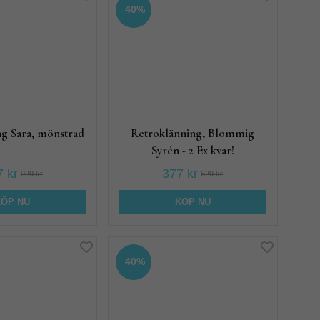
40%
g Sara, mönstrad
Retroklänning, Blommig
Syrén - 2 Ex kvar!
 kr
377 kr
929 kr
629 kr
KÖP NU
KÖP NU
40%