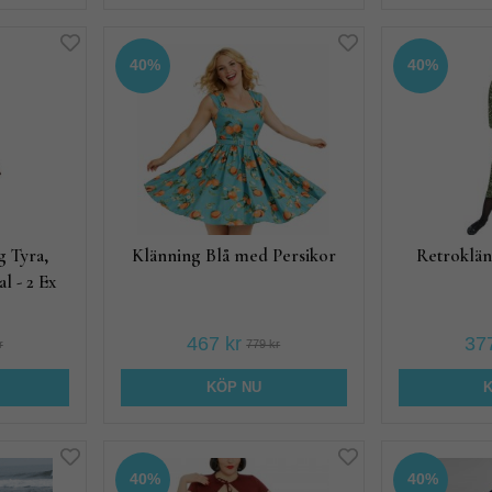
40%
40%
 Tyra,
Klänning Blå med Persikor
Retroklä
l - 2 Ex
467 kr
377
r
779 kr
KÖP NU
40%
40%