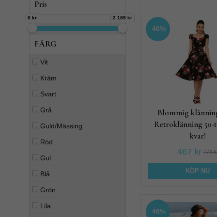
Pris
0 kr
2 189 kr
40%
FÄRG
Vit
Kräm
Svart
Grå
Blommig klänning
Retroklänning 50-ta
Guld/Mässing
kvar!
Röd
467 kr
779 k
Gul
KÖP NU
Blå
Grön
Lila
40%