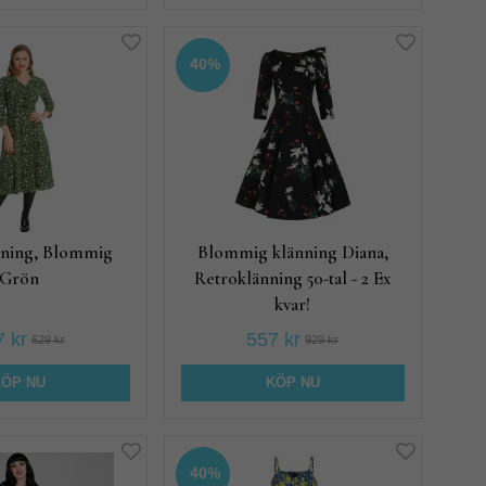
40%
nning, Blommig
Blommig klänning Diana,
Grön
Retroklänning 50-tal - 2 Ex
kvar!
 kr
557 kr
629 kr
929 kr
KÖP NU
KÖP NU
40%