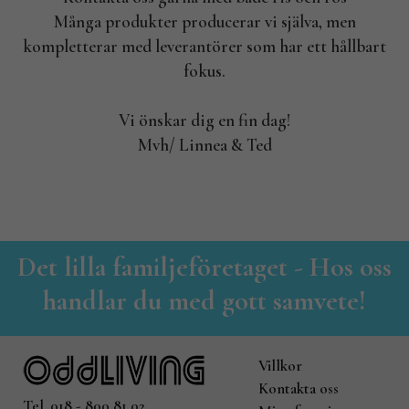
Många produkter producerar vi själva, men
kompletterar med leverantörer som har ett hållbart
fokus.
Vi önskar dig en fin dag!
Mvh/ Linnea & Ted
Det lilla familjeföretaget - Hos oss
handlar du med gott samvete!
Villkor
Kontakta oss
Tel. 018 - 800 81 02