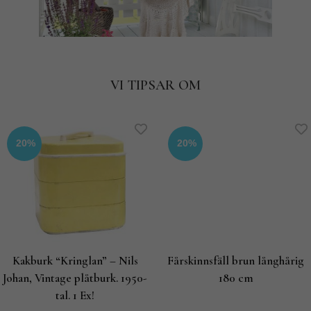
VI TIPSAR OM
20%
20%
Kakburk “Kringlan” – Nils
Fårskinnsfäll brun långhårig
Johan, Vintage plåtburk. 1950-
180 cm
tal. 1 Ex!