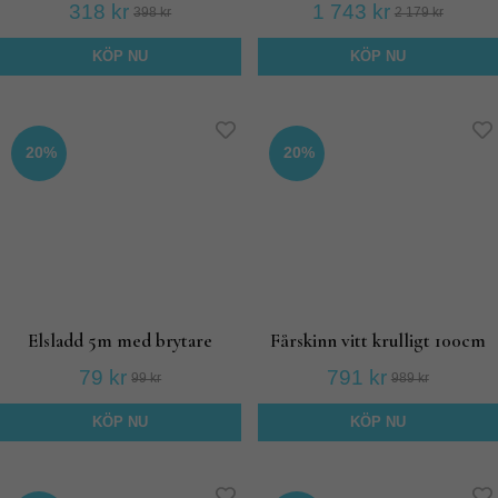
318 kr
1 743 kr
398 kr
2 179 kr
KÖP NU
KÖP NU
20%
20%
Elsladd 5m med brytare
Fårskinn vitt krulligt 100cm
79 kr
791 kr
99 kr
989 kr
KÖP NU
KÖP NU