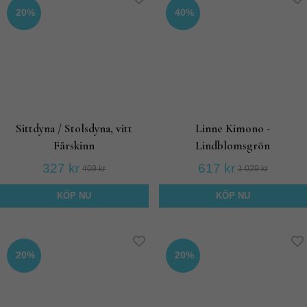
20%
40%
Sittdyna / Stolsdyna, vitt
Linne Kimono -
Fårskinn
Lindblomsgrön
327 kr
617 kr
409 kr
1 029 kr
KÖP NU
KÖP NU
20%
20%