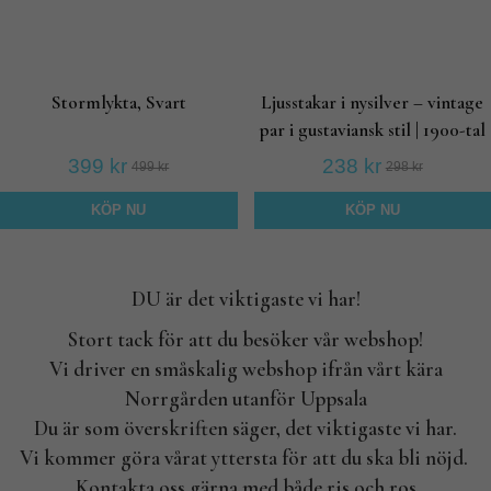
Stormlykta, Svart
Ljusstakar i nysilver – vintage
par i gustaviansk stil | 1900-tal
399 kr
238 kr
499 kr
298 kr
KÖP NU
KÖP NU
DU är det viktigaste vi har!
Stort tack för att du besöker vår webshop!
Vi driver en småskalig webshop ifrån vårt kära
Norrgården utanför Uppsala
Du är som överskriften säger, det viktigaste vi har.
Vi kommer göra vårat yttersta för att du ska bli nöjd.
Kontakta oss gärna med både ris och ros