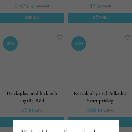
1 471 kr
47 kr
1 839 kr
59 kr
KÖP NU
KÖP NU
20%
40%
Dricksglas med lock och
Retrokjol 50-tal Polkadot
sugrör, Röd
Svart prickig
47 kr
305 kr
59 kr
509 kr
KÖP NU
KÖP NU