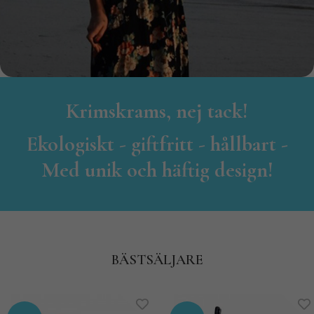
Krimskrams, nej tack!
Ekologiskt - giftfritt - hållbart -
Med unik och häftig design!
BÄSTSÄLJARE