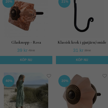
20%
21%
Glasknopp - Rosa
Klassisk krok i gjutjärn/smide
39 kr
31 kr
49 kr
39 kr
KÖP NU
KÖP NU
40%
20%