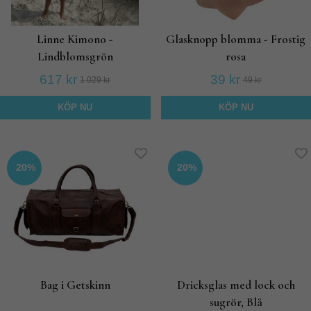
Linne Kimono -
Glasknopp blomma - Frostig
Lindblomsgrön
rosa
617 kr
39 kr
1 029 kr
49 kr
KÖP NU
KÖP NU
20%
20%
Bag i Getskinn
Dricksglas med lock och
sugrör, Blå