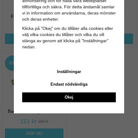
annonsering och för hålla våra webbplatser
tillförlitliga och säkra. För detta ändamål samlar
vi in information om användarna, deras mönster
Flaskborste, svinborst
Diskborste i trä
och deras enheter.
55 kr
47 kr
69 kr
59 kr
Klicka på "Okej" om du tillåter alla cookies eller
välj vilka cookies du tillåter och vilka du vill
KÖP NU
KÖP NU
stänga av genom att klicka på "Inställningar"
nedan.
20%
Inställningar
Endast nödvändiga
Okej
Badborste i tagel och trä
151 kr
189 kr
KÖP NU