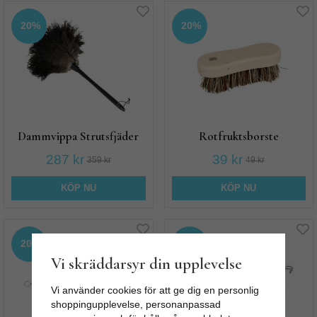
20%
20%
Dammvippa Strutsfjäder
Rotfruktsborste
287 kr
39 kr
359 kr
49 kr
KÖP NU
KÖP NU
20%
20%
Vi skräddarsyr din upplevelse
Vi använder cookies för att ge dig en personlig
shoppingupplevelse, personanpassad