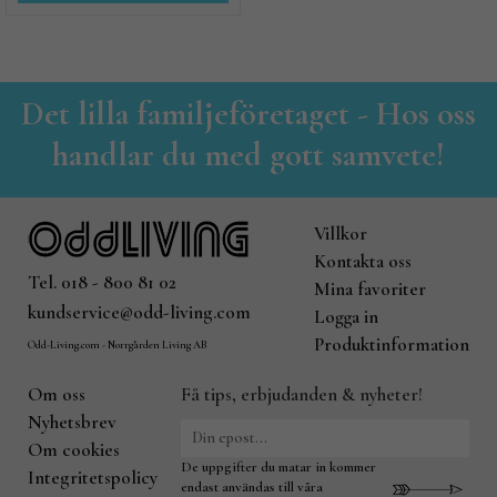
Det lilla familjeföretaget - Hos oss
handlar du med gott samvete!
Villkor
Kontakta oss
Tel. 018 - 800 81 02
Mina favoriter
kundservice@odd-living.com
Logga in
Produktinformation
Odd-Living.com - Norrgården Living AB
Om oss
Få tips, erbjudanden & nyheter!
Nyhetsbrev
Om cookies
De uppgifter du matar in kommer
Integritetspolicy
endast användas till våra