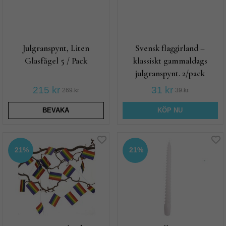
Julgranspynt, Liten
Svensk flaggirland –
Glasfågel 5 / Pack
klassiskt gammaldags
julgranspynt. 2/pack
215 kr
31 kr
269 kr
39 kr
BEVAKA
KÖP NU
21%
21%