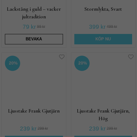
Lackstång i guld – vacker
Stormlykta, Svart
jultradition
79 kr
399 kr
99 kr
499 kr
BEVAKA
KÖP NU
20%
20%
Ljusstake Frank Gjutjärn
Ljusstake Frank Gjutjärn,
Hög
239 kr
239 kr
299 kr
299 kr