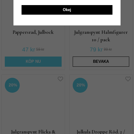
Okej
Pappersrad, Julbock
Julgranspynt Halmfigurer
10 / pack
47 kr
79 kr
59 kr
99 kr
KÖP NU
BEVAKA
20%
20%
Julgranspynt Flicka &
Julkula Droppe Röd. 2 /