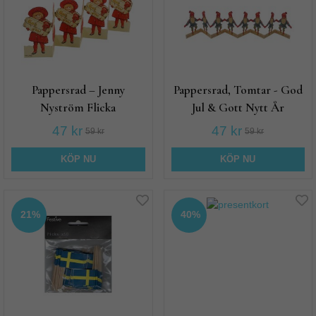
Pappersrad – Jenny
Pappersrad, Tomtar - God
Nyström Flicka
Jul & Gott Nytt År
47 kr
47 kr
59 kr
59 kr
KÖP NU
KÖP NU
21%
40%