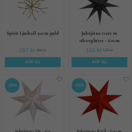
Spirit Ljusboll 30cm guld
Julstjärna svart m
silverglitter - 60cm
287 kr
103 kr
359 kr
129 kr
KÖP NU
KÖP NU
20%
20%
Julstjärna Vit - 60
Julstjärna Röd - 60cm