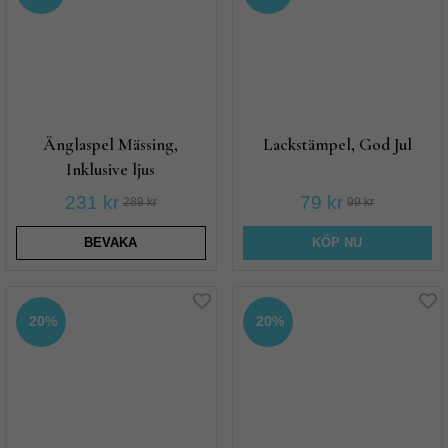
Änglaspel Mässing,
Lackstämpel, God Jul
Inklusive ljus
231 kr
79 kr
289 kr
99 kr
BEVAKA
KÖP NU
20%
20%