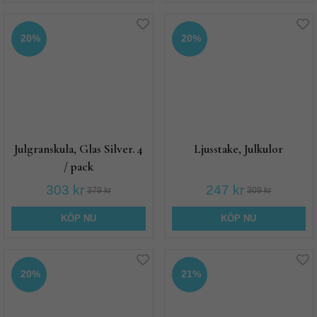
20%
20%
Julgranskula, Glas Silver. 4
Ljusstake, Julkulor
/ pack
303 kr
247 kr
379 kr
309 kr
KÖP NU
KÖP NU
20%
21%