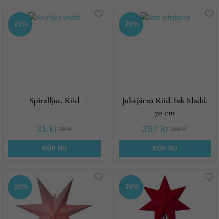
21%
20%
Spiralljus, Röd
Julstjärna Röd. Ink Sladd.
70 cm
31 kr
287 kr
39 kr
359 kr
KÖP NU
KÖP NU
20%
20%