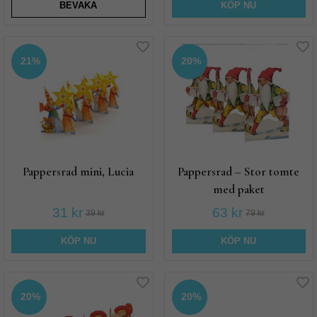
BEVAKA
KÖP NU
21%
20%
Pappersrad mini, Lucia
Pappersrad – Stor tomte
med paket
31 kr
63 kr
39 kr
79 kr
KÖP NU
KÖP NU
20%
20%