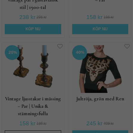
stil | 1900-tal
238 kr
158 kr
298 kr
198 kr
KÖP NU
KÖP NU
20%
40%
Vintage ljusstakar i mässing
Jultröja, grön med Ren
– Par | Unika &
stämningsfulla
158 kr
245 kr
198 kr
409 kr