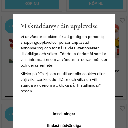
KÖP NU
KÖP NU
Vi skräddarsyr din upplevelse
20%
20%
Vi använder cookies för att ge dig en personlig
shoppingupplevelse, personanpassad
annonsering och för hålla våra webbplatser
tillförlitliga och säkra. För detta ändamål samlar
vi in information om användarna, deras mönster
och deras enheter.
Pappersrad, Tomte
Pappersrad, Jättetomte
Klicka på "Okej" om du tillåter alla cookies eller
välj vilka cookies du tillåter och vilka du vill
47 kr
119 kr
59 kr
149 kr
stänga av genom att klicka på "Inställningar"
nedan.
BEVAKA
BEVAKA
Inställningar
20%
20%
Endast nödvändiga