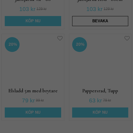
103 kr
103 kr
129 kr
129 kr
KÖP NU
BEVAKA
20%
20%
Elsladd 5m med brytare
Pappersrad, Tupp
79 kr
63 kr
99 kr
79 kr
KÖP NU
KÖP NU