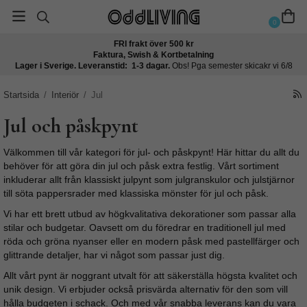
0
FRI frakt över 500 kr
Faktura, Swish & Kortbetalning
Lager i Sverige. Leveranstid: 1-3 dagar.
Obs! Pga semester skicakr vi 6/8
Startsida
/
Interiör
/
Jul
Jul och påskpynt
Välkommen till vår kategori för jul- och påskpynt! Här hittar du allt du
behöver för att göra din jul och påsk extra festlig. Vårt sortiment
inkluderar allt från klassiskt julpynt som julgranskulor och julstjärnor
till söta pappersrader med klassiska mönster för jul och påsk.
Vi har ett brett utbud av högkvalitativa dekorationer som passar alla
stilar och budgetar. Oavsett om du föredrar en traditionell jul med
röda och gröna nyanser eller en modern påsk med pastellfärger och
glittrande detaljer, har vi något som passar just dig.
Allt vårt pynt är noggrant utvalt för att säkerställa högsta kvalitet och
unik design. Vi erbjuder också prisvärda alternativ för den som vill
hålla budgeten i schack. Och med vår snabba leverans kan du vara