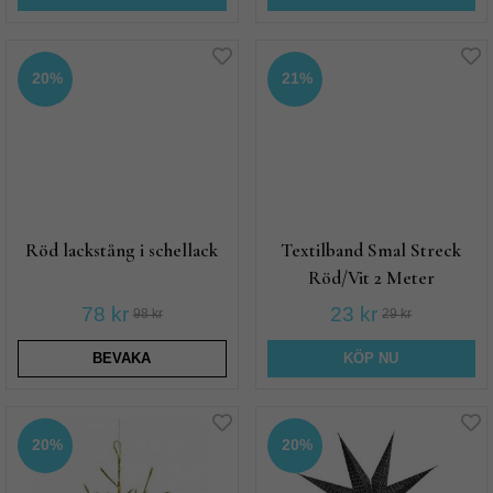
20%
21%
Röd lackstång i schellack
Textilband Smal Streck
Röd/Vit 2 Meter
78 kr
23 kr
98 kr
29 kr
BEVAKA
KÖP NU
20%
20%