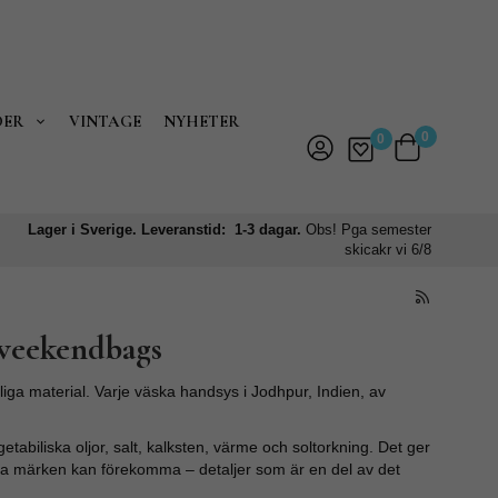
DER
VINTAGE
NYHETER
0
0
Lager i Sverige. Leveranstid: 1-3 dagar.
Obs! Pga semester
skicakr vi 6/8
 weekendbags
ga material. Varje väska handsys i Jodhpur, Indien, av
biliska oljor, salt, kalksten, värme och soltorkning. Det ger
iga märken kan förekomma – detaljer som är en del av det