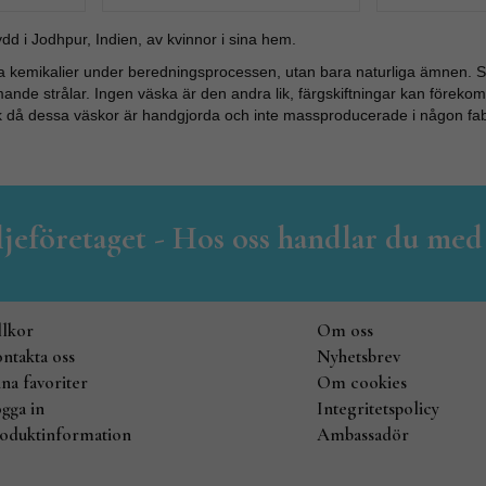
d i Jodhpur, Indien, av kvinnor i sina hem.
a kemikalier under beredningsprocessen, utan bara naturliga ämnen. Så
ande strålar. Ingen väska är den andra lik, färgskiftningar kan förek
k då dessa väskor är handgjorda och inte massproducerade i någon fab
iljeföretaget - Hos oss handlar du med
llkor
Om oss
ntakta oss
Nyhetsbrev
na favoriter
Om cookies
gga in
Integritetspolicy
oduktinformation
Ambassadör