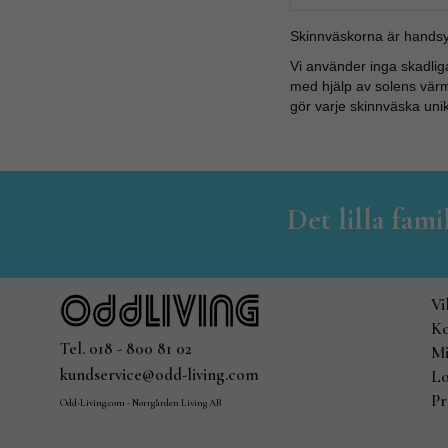
Skinnväskorna är handsyd
Vi använder inga skadlig
med hjälp av solens värm
gör varje skinnväska uni
Det lilla fam
Vi
Ko
Tel. 018 - 800 81 02
Mi
kundservice@odd-living.com
Lo
Pr
Odd-Living.com - Norrgården Living AB