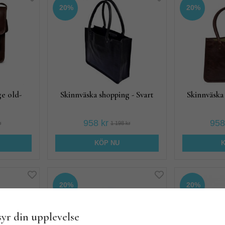
20%
20%
ge old-
Skinnväska shopping - Svart
Skinnväska
958 kr
958
r
1 198 kr
KÖP NU
20%
20%
yr din upplevelse