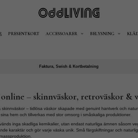
R
PRESENTKORT
ACCESSOARER
BELYSNING
KLÄ
Faktura, Swish & Kortbetalning
 online – skinnväskor, retroväskor &
skinnväskor – tidlösa väskor skapade med genuint hantverk och naturli
 sina hem och tillverkas med stor omsorg i småskaliga produktioner.
änds inga skadliga kemikalier, utan endast naturliga ämnen såsom vegeta
ande karaktär och gör varje väska unik. Små färgskiftningar och naturl
 massproduktion.