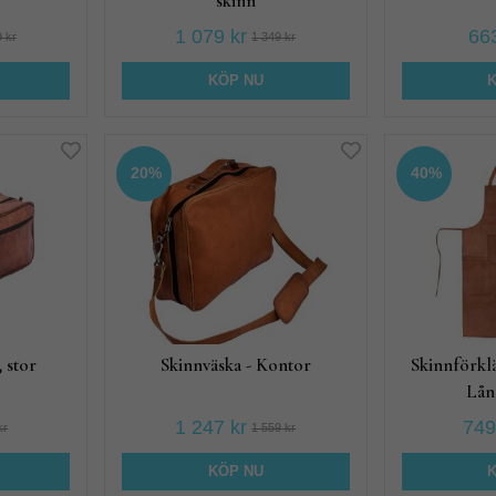
skinn
1 079 kr
663
 kr
1 349 kr
KÖP NU
20%
40%
, stor
Skinnväska - Kontor
Skinnförklä
Lån
1 247 kr
749
kr
1 559 kr
KÖP NU