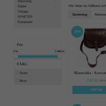
Belysning
Här hittar du hållbara oc
Kläder
Vintage
Sortering
NYHETER
Kampanjer
20%
Produktfiltrering
Pris
0 kr
1 583 kr
FÄRG
Skinnväska - Retrosti
Svart
743 kr
Brun
929 k
KÖP NU