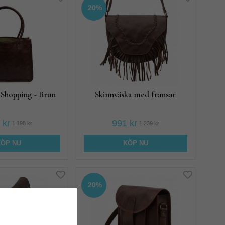
20%
 Shopping - Brun
Skinnväska med fransar
 kr
991 kr
1 198 kr
1 239 kr
KÖP NU
KÖP NU
20%