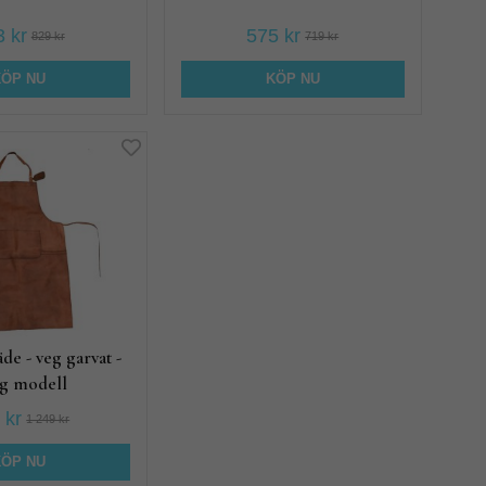
 kr
575 kr
829 kr
719 kr
KÖP NU
KÖP NU
de - veg garvat -
g modell
 kr
1 249 kr
KÖP NU