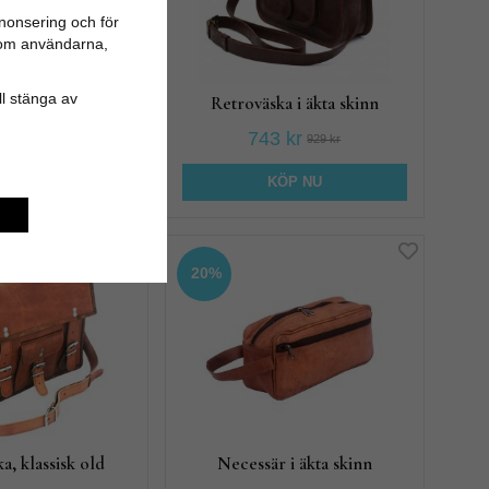
nonsering och för
n om användarna,
ill stänga av
 klassisk axelrem
Retroväska i äkta skinn
 kr
743 kr
929 kr
929 kr
KÖP NU
KÖP NU
20%
a, klassisk old
Necessär i äkta skinn