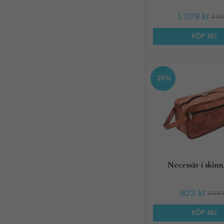
1 079 kr
1 349
KÖP NU
20%
Necessär i skinn
823 kr
1 029 
KÖP NU