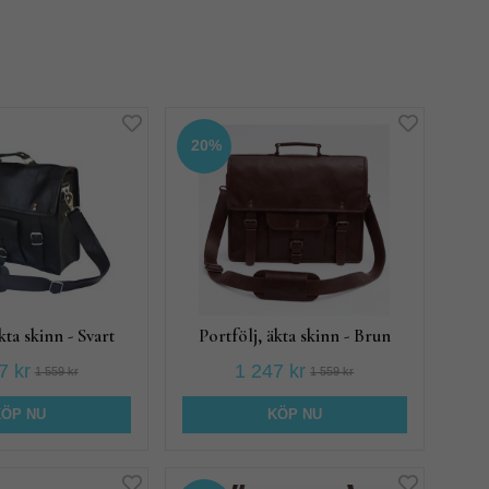
20%
kta skinn - Svart
Portfölj, äkta skinn - Brun
7 kr
1 247 kr
1 559 kr
1 559 kr
KÖP NU
KÖP NU