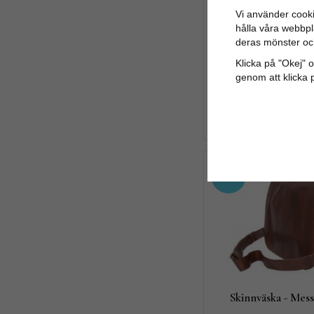
Vi använder cooki
hålla våra webbpla
deras mönster oc
Klicka på "Okej" om
Bag i Getski
genom att klicka 
1 471 kr
1 839
KÖP NU
20%
Skinnväska - Mes