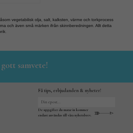
som vegetabilisk olja, salt, kalksten, värme och torkprocess
omma och även små märken ifrån skinnberedningen. Allt detta
rik.
 gott samvete!
Få tips, erbjudanden & nyheter!
De uppgifter du matar in kommer
endast användas till våra nyhetsbrev.