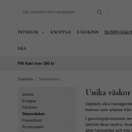
INTERIÖR
KNOPPAR
FÅRSKINN
SKINNVÄSKO
REA
FRI frakt över 500 kr
Startsida
/
Skinnväskor
Unika väskor
Interiör
Knoppar
Upptäck våra handgjorda 
Fårskinn
kvinnor som arbetar från
Skinnväskor
I garvningsprocessen anv
Presentkort
skinnet dess vackra, lev
Accessoarer
äkta hantverket och inte