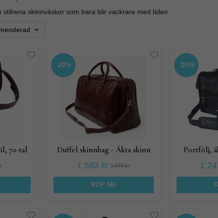
h stilrena skinnväskor som bara blir vackrare med tiden.
20%
20%
l, 70-tal
Duffel skinnbag - Äkta skinn
Portfölj, ä
1 583 kr
1 24
r
1 979 kr
KÖP NU