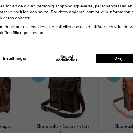
es för att ge dig en personlig shoppingupplevelse, personanpassad an
tser tillförlitliga och säkra. För detta ändamål samlar vi in informatio
h deras enheter.
 du tillåter alla cookies eller välj vilka cookies du tillåter och vilka du v
nn
Laptopväska i äkta skinn
Skinnväska,
på "Inställningar" nedan.
823 kr
743
 kr
1 029 kr
KÖP NU
Endast
Inställningar
Okej
nödvändiga
20%
20%
senger
Skinnväska - Square - Äkta
Skinnväsk