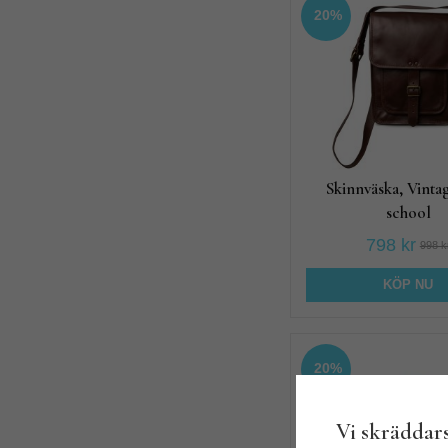
20%
Skinnväska, Vinta
school
798 kr
998 k
KÖP NU
20%
Vi skräddars