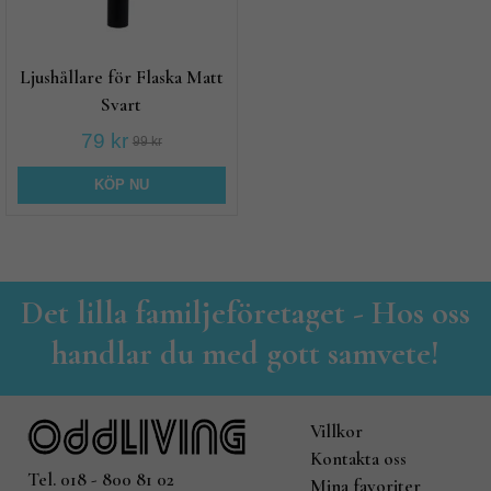
Ljushållare för Flaska Matt
Svart
79 kr
99 kr
KÖP NU
Det lilla familjeföretaget - Hos oss
handlar du med gott samvete!
Villkor
Kontakta oss
Tel. 018 - 800 81 02
Mina favoriter