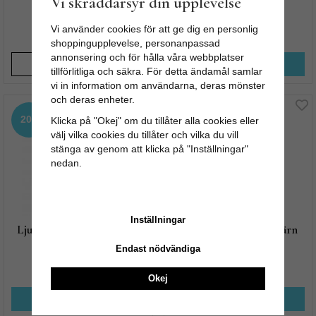
Vi skräddarsyr din upplevelse
Inklusive ljus
Vi använder cookies för att ge dig en personlig
231 kr
399 kr
289 kr
499 kr
shoppingupplevelse, personanpassad
annonsering och för hålla våra webbplatser
BEVAKA
KÖP NU
tillförlitliga och säkra. För detta ändamål samlar
vi in information om användarna, deras mönster
och deras enheter.
20%
20%
Klicka på "Okej" om du tillåter alla cookies eller
välj vilka cookies du tillåter och vilka du vill
stänga av genom att klicka på "Inställningar"
nedan.
Inställningar
Ljusstake Frank Gjutjärn,
Ljusstake Frank Gjutjärn
Hög
Endast nödvändiga
239 kr
239 kr
299 kr
299 kr
Okej
KÖP NU
KÖP NU