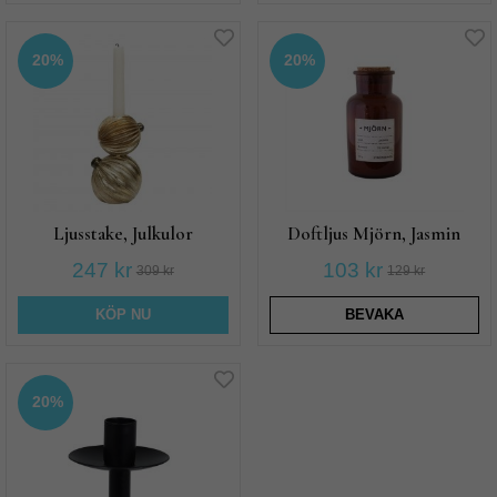
20%
20%
Ljusstake, Julkulor
Doftljus Mjörn, Jasmin
247 kr
103 kr
309 kr
129 kr
KÖP NU
BEVAKA
20%