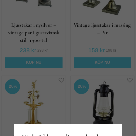
Ljusstakar i nysilver –
Vintage ljusstakar i mässing
vintage par i gustaviansk
– Par
stil | 1900-tal
238 kr
158 kr
298 kr
198 kr
KÖP NU
KÖP NU
20%
20%
Änglaspel Mässing,
Stormlykta, Svart