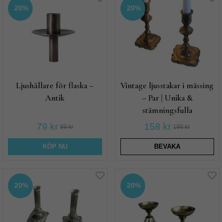
20%
20%
Ljushållare för flaska –
Vintage ljusstakar i mässing
Antik
– Par | Unika &
stämningsfulla
79 kr
158 kr
99 kr
198 kr
KÖP NU
BEVAKA
20%
20%