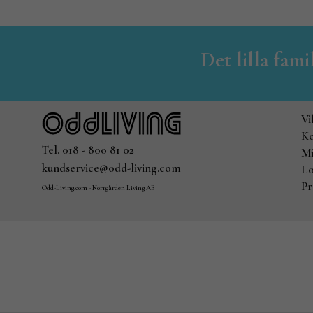
Det lilla fam
Vi
Ko
Tel. 018 - 800 81 02
Mi
kundservice@odd-living.com
Lo
Pr
Odd-Living.com - Norrgården Living AB