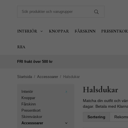
INTERIÖR
KNOPPAR
FÅRSKINN
PRESENTKOR
REA
FRI frakt över 500 kr
Startsida
/
Accessoarer
/
Halsdukar
Halsdukar
Interiör
Knoppar
Matcha din outfit och vär
Fårskinn
dagar. Betala med Klarna 
Presentkort
Sortering
Skinnväskor
Accessoarer