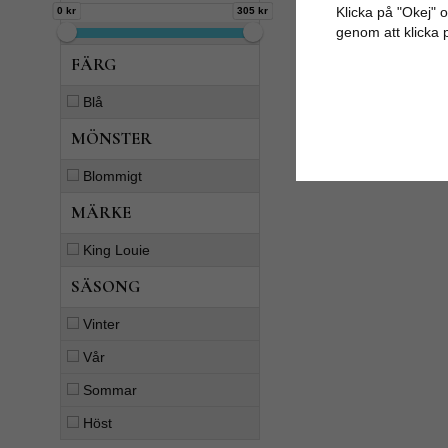
Klicka på "Okej" om
0 kr
305 kr
genom att klicka 
FÄRG
Blå
MÖNSTER
Blommigt
MÄRKE
King Louie
SÄSONG
Vinter
Vår
Sommar
Höst