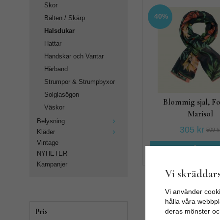
Skor
40%
Bälten / Skärp
Halsdukar
Hattar
Handskar och Vantar
Hårband
Strumpor & Strumpbyxor
Solglasögon
Blommig sjal, F
Väskor
Marisol
Belysning
305 kr
509 k
Kläder
Vintage
KÖP NU
NYHETER
Kampanjer
Vi skräddars
Vi använder cooki
Produktfiltrering
hålla våra webbpla
Pris
deras mönster oc