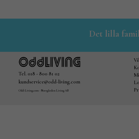
Det lilla fam
Vi
Ko
Tel. 018 - 800 81 02
Mi
kundservice@odd-living.com
Lo
Pr
Odd-Living.com - Norrgården Living AB