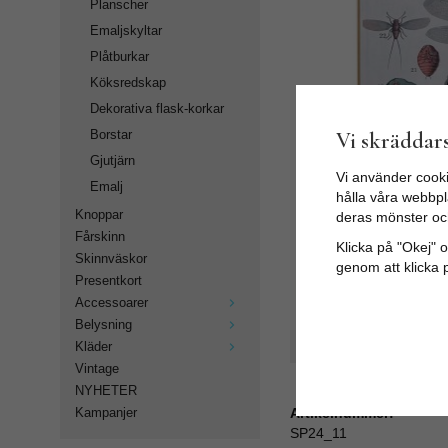
Planscher
Emaljskyltar
Plåtburkar
Köksredskap
Dekorativa flask-korkar
Vi skräddars
Borstar
Gjutjärn
Vi använder cooki
Emalj
hålla våra webbpla
Knoppar
deras mönster oc
Fårskinn
Klicka på "Okej" om
Skinnväskor
genom att klicka 
Presentkort
Accessoarer
Belysning
Spara som favorit
Kläder
Vintage
NYHETER
Artikelnummer:
Kampanjer
SP24_11