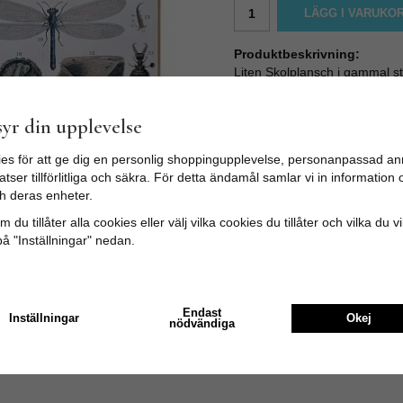
LÄGG I VARUKO
Produktbeskrivning:
Liten Skolplansch i gammal sti
Gammaldags skolaffischer ger
Affischen är monterad på gam
yr din upplevelse
Storlek: Bredd: 46 cm x Höjd
es för att ge dig en personlig shoppingupplevelse, personanpassad an
tser tillförlitliga och säkra. För detta ändamål samlar vi in informatio
h deras enheter.
 du tillåter alla cookies eller välj vilka cookies du tillåter och vilka du v
på "Inställningar" nedan.
Endast
Inställningar
Okej
nödvändiga