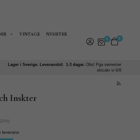
DER
VINTAGE
NYHETER
0
0
Lager i Sverige. Leveranstid: 1-3 dagar.
Obs! Pga semester
skicakr vi 6/8
ch Inskter
20
%)
e leverans