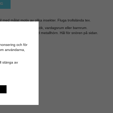
RG
l med målat motiv av olika insekter. Fluga trollslända tex.
 en nostalgisk känsla i kök, vardagsrum eller barnrum.
mal sätt på kartong med metallhörn. Hål för snören på sidan.
: 33 cm
nonsering och för
n om användarna,
ill stänga av