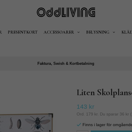
R
PRESENTKORT
ACCESSOARER
BELYSNING
KLÄ
Faktura, Swish & Kortbetalning
Liten Skolplans
143 kr
Ord.
179 kr
. Du sparar
36 kr
(
Finns i lager för omgåend