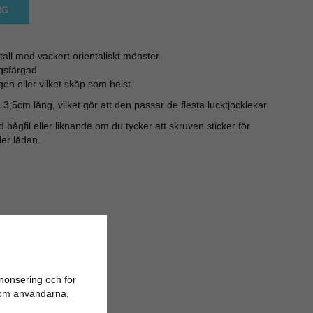
RG
all med vackert orientaliskt mönster.
gsfärgad.
gen eller vilket skåp som helst.
,5cm lång, vilket gör att den passar de flesta lucktjocklekar.
bågfil eller liknande om du tycker att skruven sticker för
ler lådan.
nonsering och för
n om användarna,