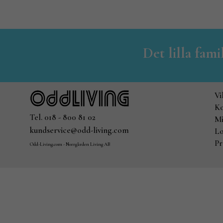
Det lilla fam
Vi
Ko
Tel. 018 - 800 81 02
Mi
kundservice@odd-living.com
Lo
Pr
Odd-Living.com - Norrgården Living AB