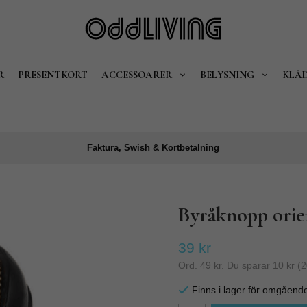
R
PRESENTKORT
ACCESSOARER
BELYSNING
KLÄ
Faktura, Swish & Kortbetalning
Byråknopp orien
39 kr
Ord.
49 kr
. Du sparar
10 kr
(
2
Finns i lager för omgåend