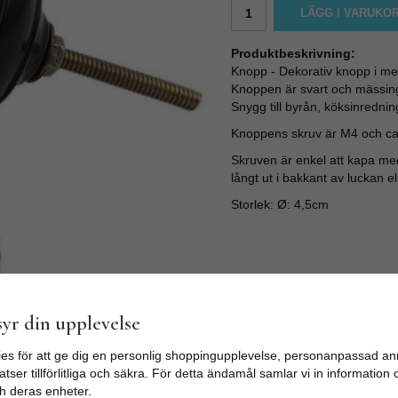
LÄGG I VARUKO
Produktbeskrivning:
Knopp - Dekorativ knopp i met
Knoppen är svart och mässin
Snygg till byrån, köksinrednin
Knoppens skruv är M4 och ca 3
Skruven är enkel att kapa med 
långt ut i bakkant av luckan el
Storlek: Ø: 4,5cm
yr din upplevelse
es för att ge dig en personlig shoppingupplevelse, personanpassad an
tser tillförlitliga och säkra. För detta ändamål samlar vi in informatio
h deras enheter.