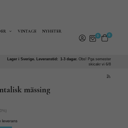
DER
VINTAGE
NYHETER
0
0
Lager i Sverige. Leveranstid: 1-3 dagar.
Obs! Pga semester
skicakr vi 6/8
talisk mässing
0
%)
e leverans