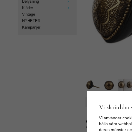
Belysning
Kläder
Vintage
NYHETER
Kampanjer
Spara som favorit
Vi skräddars
Vi använder cooki
Artikelnummer:
hålla våra webbpla
MK-27
deras mönster oc