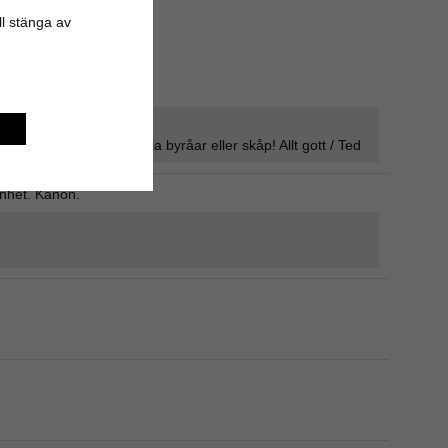
ill stänga av
er.
ätt att förnya sina gamla byråar eller skåp! Allt gott / Ted
genhet. Kanon.