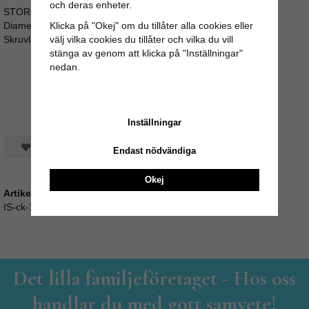
och deras enheter.
STORLEK:
Diameter: 3cm / Längd: ca 4cm
Klicka på "Okej" om du tillåter alla cookies eller
Skruvlängd ca 3,5cm (M4)
välj vilka cookies du tillåter och vilka du vill
stänga av genom att klicka på "Inställningar"
nedan.
Inställningar
Spara som favorit
Endast nödvändiga
Okej
Artikelnummer:
IS-ck-1626
Det lilla familjeföretaget - Hos oss
handlar du med gott samvete!