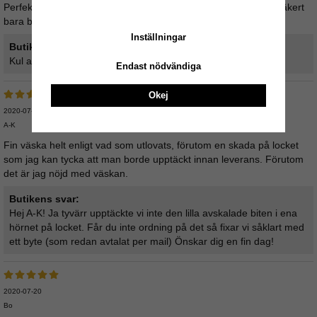
Perfekta vardagsväskan! Bra storlek och superfint läder som säkert
bara blir finare med tiden. Så nöjd!
Inställningar
Butikens svar:
Kul att höra! Jo väskorna blir bara snyggare och snyggare :)
Endast nödvändiga
Okej
2020-07-31
A-K
Fin väska helt enligt vad som utlovats, förutom en skada på locket
som jag kan tycka att man borde upptäckt innan leverans. Förutom
det är jag nöjd med väskan.
Butikens svar:
Hej A-K! Ja tyvärr upptäckte vi inte den lilla avskalade biten i ena
hörnet på locket. Får du inte ordning på det så fixar vi såklart med
ett byte (som redan avtalat per mail) Önskar dig en fin dag!
2020-07-20
Bo