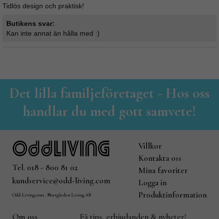
Tidlös design och praktisk!
Butikens svar:
Kan inte annat än hålla med :)
Det lilla familjeföretaget - Hos oss
handlar du med gott samvete!
Villkor
Kontakta oss
Tel. 018 - 800 81 02
Mina favoriter
kundservice@odd-living.com
Logga in
Produktinformation
Odd-Living.com - Norrgården Living AB
Om oss
Få tips, erbjudanden & nyheter!