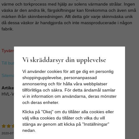
värme och torkprocess med hjälp av solens värmande strålar. Ingen
väska är den andra lik, färgskiftningar kan förekomma och även små
märken ifrån skinnberedningen. Allt detta gör varje skinnväska unik
då dessa väskor är handgjorda och inte massproducerade i någon
fabrik.
Tyvärr ingår inte denna produkt i vårt sortiment för tillfället.
Vi skräddarsyr din upplevelse
Till butikens startsida »
Vi använder cookies för att ge dig en personlig
Sitemap »
shoppingupplevelse, personanpassad
annonsering och för hålla våra webbplatser
Artikelnummer:
tillförlitliga och säkra. För detta ändamål samlar
HVL-V2-26-AB
vi in information om användarna, deras mönster
och deras enheter.
Medelbetyg
5
/5 baserat på
3
st röster.
Klicka på "Okej" om du tillåter alla cookies eller
välj vilka cookies du tillåter och vilka du vill
stänga av genom att klicka på "Inställningar"
nedan.
2020-07-31