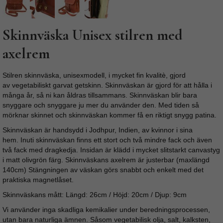
Skinnväska Unisex stilren med
axelrem
Stilren skinnväska, unisexmodell, i mycket fin kvalitè, gjord
av vegetabiliskt garvat getskinn. Skinnväskan är gjord för att hålla i
många år, så ni kan åldras tillsammans. Skinnväskan blir bara
snyggare och snyggare ju mer du använder den. Med tiden så
mörknar skinnet och skinnväskan kommer få en riktigt snygg patina.
Skinnväskan är handsydd i Jodhpur, Indien, av kvinnor i sina
hem. Inuti skinnväskan finns ett stort och två mindre fack och även
två fack med dragkedja. Insidan är klädd i mycket slitstarkt canvastyg
i matt olivgrön färg. Skinnväskans axelrem är justerbar (maxlängd
140cm) Stängningen av väskan görs snabbt och enkelt med det
praktiska magnetlåset.
Skinnväskans mått: Längd: 26cm / Höjd: 20cm / Djup: 9cm
Vi använder inga skadliga kemikalier under beredningsprocessen,
utan bara naturliga ämnen. Såsom vegetabilisk olja, salt, kalksten,