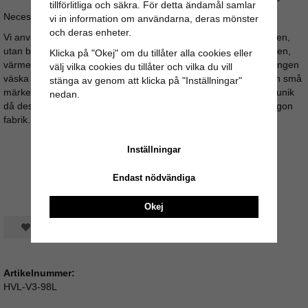
tillförlitliga och säkra. För detta ändamål samlar
Necessärens mått: Längd: 40cm / Höjd: 21cm / Bredd: 13cm
vi in information om användarna, deras mönster
och deras enheter.
Vi använder inga skadliga kemikalier under beredningsprocessen,
utan bara naturliga ämnen. Såsom vegetabilisk olja, salt, kalksten,
Klicka på "Okej" om du tillåter alla cookies eller
värme och torkprocess med hjälp av solens värmande strålar. Ingen
välj vilka cookies du tillåter och vilka du vill
väska är den andra lik, färgskiftningar kan förekomma och även små
stänga av genom att klicka på "Inställningar"
märken ifrån skinnberedningen. Allt detta gör varje skinnväska unik
nedan.
då dessa väskor är handgjorda och inte massproducerade i någon
fabrik.
Inställningar
Endast nödvändiga
Okej
Spara som favorit
Artikelnummer:
HVL-V3-98L