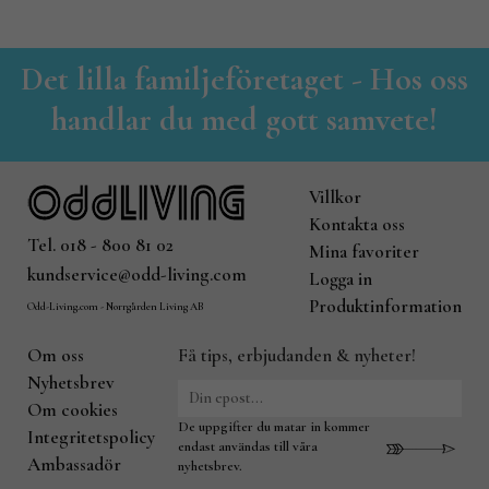
Det lilla familjeföretaget - Hos oss
handlar du med gott samvete!
Villkor
Kontakta oss
Tel. 018 - 800 81 02
Mina favoriter
kundservice@odd-living.com
Logga in
Produktinformation
Odd-Living.com - Norrgården Living AB
Om oss
Få tips, erbjudanden & nyheter!
Nyhetsbrev
Om cookies
De uppgifter du matar in kommer
Integritetspolicy
endast användas till våra
Ambassadör
nyhetsbrev.