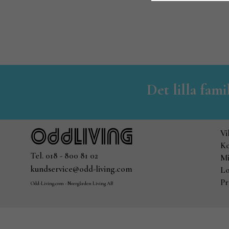
Det lilla fam
Vi
Ko
Tel. 018 - 800 81 02
Mi
kundservice@odd-living.com
Lo
Pr
Odd-Living.com - Norrgården Living AB