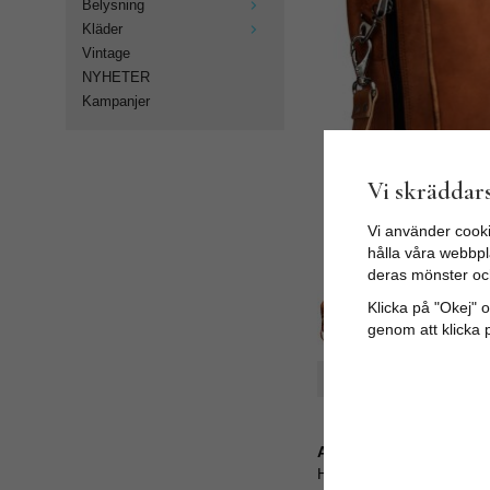
Belysning
Kläder
Vintage
NYHETER
Kampanjer
Vi skräddars
Vi använder cooki
hålla våra webbpla
deras mönster oc
Klicka på "Okej" om
genom att klicka 
Spara som favorit
Artikelnummer:
HVL-V2-59