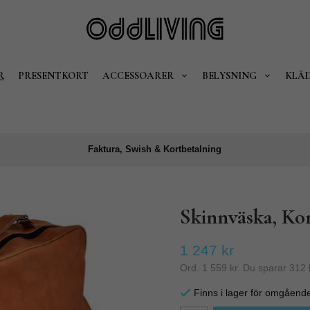
R
PRESENTKORT
ACCESSOARER
BELYSNING
KLÄ
Faktura, Swish & Kortbetalning
Skinnväska, Ko
1 247 kr
Ord.
1 559 kr
. Du sparar
312 
Finns i lager för omgåend