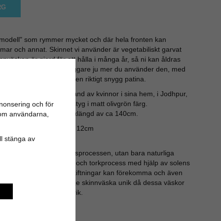
RG
r-modell" som rymmer mycket och där hela fronten kan
rmar och annat. Skinnet vi använder är vegetabiliskt garvat
nnväskan är gjord för att hålla i många år, så ni kan åldras
r bara snyggare och snyggare ju mer du använder den, med
skinnväskan kommer få en riktigt snygg patina.
nnväskor är sydda för hand av kvinnor i sina hem, i Jodhpur,
klädd i slitstarkt canvastyg i matt olivgrön färg.
nonsering och för
eras steglöst till en maxlängd av ca 140cm.
n om användarna,
0cm - Höjd: 30cm - Djup: 12cm
kedja ifrån YKK.
ill stänga av
mikalier under beredningsprocessen, utan bara naturliga
a, salt, kalksten, värme och torkprocess med hjälp av solens
 är den andra lik, färgskiftningar kan förekomma och även
ngen. Allt detta gör varje skinnväska unik då dessa väskor
roducerade i någon fabrik.