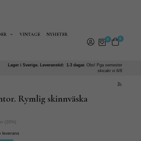
DER
VINTAGE
NYHETER
0
0
Lager i Sverige. Leveranstid: 1-3 dagar.
Obs! Pga semester
skicakr vi 6/8
ntor. Rymlig skinnväska
kr
(
20
%)
e leverans