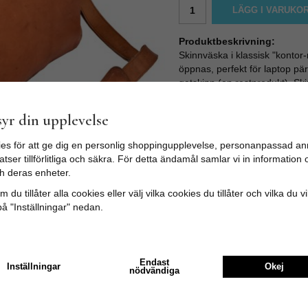
LÄGG I VARUKO
Produktbeskrivning:
Skinnväska i klassisk "konto
öppnas, perfekt för laptop pä
getskinn (en restprodukt). Ski
tillsammans. Skinnväskan bli
tiden så mörknar skinnet och 
yr din upplevelse
Skinnväskan och alla våra ski
Indien. Skinnväskans insida är 
es för att ge dig en personlig shoppingupplevelse, personanpassad an
Skinnväskans axelrem kan just
tser tillförlitliga och säkra. För detta ändamål samlar vi in informatio
h deras enheter.
Retroväskans mått: Bredd: 4
Skinnväskan har kvalitetsdrag
 du tillåter alla cookies eller välj vilka cookies du tillåter och vilka du v
på "Inställningar" nedan.
Vi använder inga skadliga ke
ämnen. Såsom vegetabilisk olj
värmande strålar. Ingen väska
små märken ifrån skinnberedni
Endast
Inställningar
Okej
är handgjorda och inte massp
nödvändiga