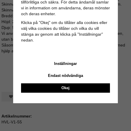
tillförlitliga och säkra. För detta ändamål samlar
Skinnväskans axelrem är justerbar till en maxlängd av ca 140cm.
vi in information om användarna, deras mönster
Skinnväskans mått:
och deras enheter.
Bredd: 26cm
Höjd: 20cm
Klicka på "Okej" om du tillåter alla cookies eller
Djup: 9cm
välj vilka cookies du tillåter och vilka du vill
Vi använder inga skadliga kemikalier under beredningsprocessen,
stänga av genom att klicka på "Inställningar"
utan bara naturliga ämnen.
nedan.
Såsom vegetabilisk olja, salt, kalksten, värme och torkprocess med
hjälp av solens värmande strålar.
Inställningar
Endast nödvändiga
Okej
Spara som favorit
Artikelnummer:
HVL-V1-55