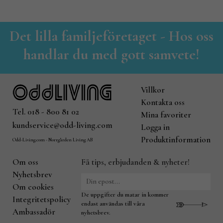
Det lilla familjeföretaget - Hos oss
handlar du med gott samvete!
Villkor
Kontakta oss
Tel. 018 - 800 81 02
Mina favoriter
kundservice@odd-living.com
Logga in
Produktinformation
Odd-Living.com - Norrgården Living AB
Om oss
Få tips, erbjudanden & nyheter!
Nyhetsbrev
Om cookies
De uppgifter du matar in kommer
Integritetspolicy
endast användas till våra
Ambassadör
nyhetsbrev.