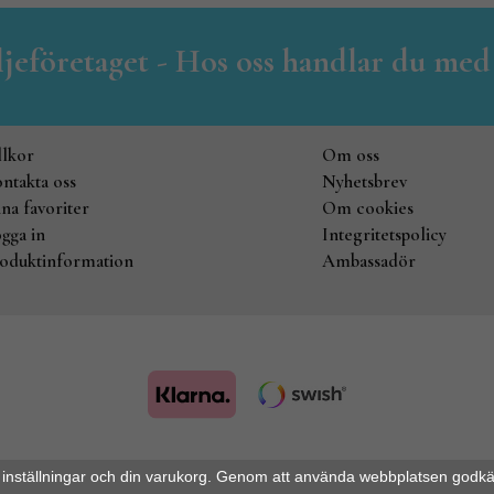
iljeföretaget - Hos oss handlar du med
llkor
Om oss
ntakta oss
Nyhetsbrev
na favoriter
Om cookies
gga in
Integritetspolicy
oduktinformation
Ambassadör
Drift & produktion:
Wikinggruppen
 inställningar och din varukorg. Genom att använda webbplatsen godk