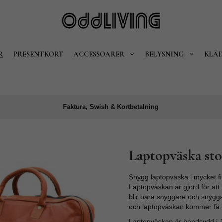
R
PRESENTKORT
ACCESSOARER
BELYSNING
KLÄ
Faktura, Swish & Kortbetalning
Laptopväska sto
Snygg laptopväska i mycket fin
Laptopväskan är gjord för att
blir bara snyggare och snygg
och laptopväskan kommer få en
Laptopväskan är handsydd i Jo