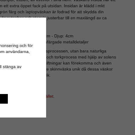
n ett extra öppet fack på utsidan. Insidan är klädd i mkt
ivgrön färg och laptopväskan är fodrad för att skydda din
är avtagbar och stegvis justerbar till en maxlängd av ca
n korta fasta handtag.
um Bredd: 39cm - Höjd: 30cm - Djup: 4cm
a ifrån YKK och mässingsfärgade metalldetaljer
nonsering och för
mikalier under beredningsprocessen, utan bara naturliga
n om användarna,
a, salt, kalksten, värme och torkprocess med hjälp av solens
 är den andra lik, färgskiftningar kan förekomma och även
ill stänga av
ngen. Allt detta gör varje skinnväska unik då dessa väskor
roducerade i någon fabrik.
i vårt sortiment för tillfället.