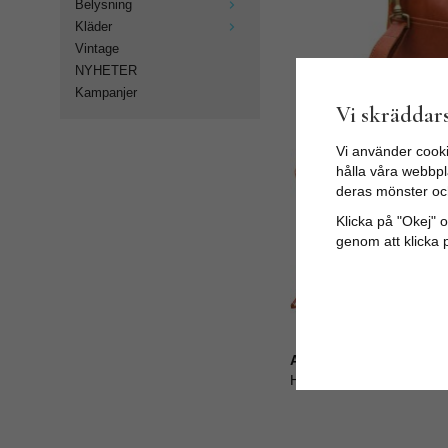
Belysning
Kläder
Vintage
NYHETER
Kampanjer
Vi skräddars
Vi använder cooki
hålla våra webbpla
deras mönster oc
Klicka på "Okej" om
genom att klicka 
Artikelnummer:
HVL-V2-79-AB