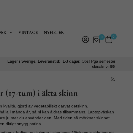
DER
VINTAGE
NYHETER
0
0
Lager i Sverige. Leveranstid: 1-3 dagar.
Obs! Pga semester
skicakr vi 6/8
r (17-tum) i äkta skinn
 kvalitè, gjord av vegetabiliskt garvat getskinn.
 hålla i många år, så ni kan åldras tillsammans. Laptopväskan
are ju mer du använder den. Med tiden så mörknar skinnet
 riktigt snygg patina.
dhpur, Indien, av kvinnor i sina hem. Väskans insida har ett