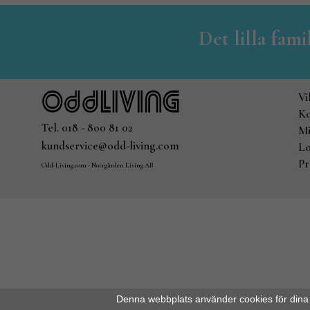
Det lilla fam
Vi
Ko
Tel. 018 - 800 81 02
Mi
kundservice@odd-living.com
Lo
Pr
Odd-Living.com - Norrgården Living AB
Denna webbplats använder cookies för dina