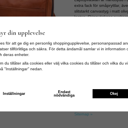
extra fack för småpryttlar, äve
slitstarkt canvastyg i matt ol
laptop. Skinnväskans axelrem 
150cm. Laptopväskan har äve
yr din upplevelse
Storlek: Passar upp till 17t
Väskan har kvalitetsdragkedj
es för att ge dig en personlig shoppingupplevelse, personanpassad an
Vi använder inga skadliga ke
tser tillförlitliga och säkra. För detta ändamål samlar vi in informatio
ämnen. Såsom vegetabilisk olj
h deras enheter.
värmande strålar. Ingen väska
 du tillåter alla cookies eller välj vilka cookies du tillåter och vilka du v
små märken ifrån skinnberedni
på "Inställningar" nedan.
är handgjorda och inte massp
Tyvärr ingår inte denna produkt 
Endast
Inställningar
Okej
nödvändiga
Till butikens startsida »
Sitemap »