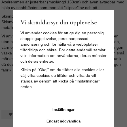
Axelremmen är justerbar (maxlängd 150cm) och även avtagbar med
hjälp av snabbfästen som man lätt "klipsar" av och på.
Skinnportföljens mått: Längd: 37cm / Höjd: 32cm / Djup: 10cm
Vi skräddarsyr din upplevelse
Skinnväskan har kvalitetsdragkedja ifrån YKK och kromfärgade
metalldetaljer
Vi använder cookies för att ge dig en personlig
Vi använder inga skadliga kemikalier under beredningsprocessen,
shoppingupplevelse, personanpassad
utan bara naturliga ämnen. Såsom vegetabilisk olja, salt, kalksten,
annonsering och för hålla våra webbplatser
värme och torkprocess med hjälp av solens värmande strålar. Ingen
tillförlitliga och säkra. För detta ändamål samlar
väska är den andra lik, färgskiftningar kan förekomma och även små
vi in information om användarna, deras mönster
märken ifrån skinnberedningen. Allt detta gör varje skinnväska unik
och deras enheter.
då dessa väskor är handgjorda och inte massproducerade i någon
Klicka på "Okej" om du tillåter alla cookies eller
fabrik.
välj vilka cookies du tillåter och vilka du vill
stänga av genom att klicka på "Inställningar"
nedan.
Inställningar
Spara som favorit
Endast nödvändiga