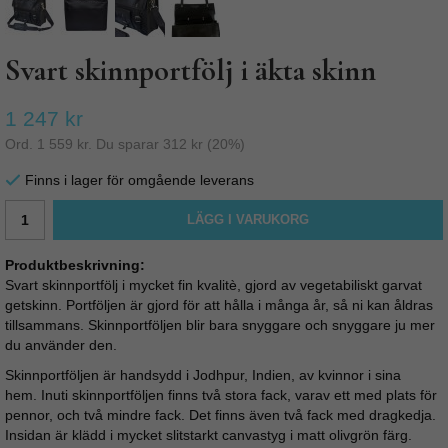
Svart skinnportfölj i äkta skinn
1 247 kr
Ord.
1 559 kr
. Du sparar
312 kr
(
20
%)
Finns i lager för omgående leverans
LÄGG I VARUKORG
Produktbeskrivning:
Svart skinnportfölj i mycket fin kvalitè, gjord av vegetabiliskt garvat
getskinn. Portföljen är gjord för att hålla i många år, så ni kan åldras
tillsammans. Skinnportföljen blir bara snyggare och snyggare ju mer
du använder den.
Skinnportföljen är handsydd i Jodhpur, Indien, av kvinnor i sina
hem. Inuti skinnportföljen finns två stora fack, varav ett med plats för
pennor, och två mindre fack. Det finns även två fack med dragkedja.
Insidan är klädd i mycket slitstarkt canvastyg i matt olivgrön färg.