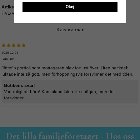
Okej
Artikelnummer:
HVL-V1-16-BL
Recensioner
2020-12-25
Gun-Britt
Jättefin portfölj som mottagaren blev förtjust över. Liten nackdel:
luktade inte så gott, men förhoppningsvis försvinner det med tiden.
Butikens svar:
Vad roligt att höra! Kan ibland lukta lite i början, men det
försvinner.
Det lilla familjeföretaget - Hos oss