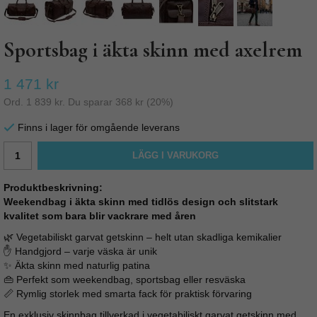
Sportsbag i äkta skinn med axelrem
1 471 kr
Ord.
1 839 kr
. Du sparar
368 kr
(
20
%)
Finns i lager för omgående leverans
LÄGG I VARUKORG
Produktbeskrivning:
Weekendbag i äkta skinn med tidlös design och slitstark
kvalitet som bara blir vackrare med åren
🌿 Vegetabiliskt garvat getskinn – helt utan skadliga kemikalier
✋ Handgjord – varje väska är unik
✨ Äkta skinn med naturlig patina
👜 Perfekt som weekendbag, sportsbag eller resväska
📏 Rymlig storlek med smarta fack för praktisk förvaring
En exklusiv skinnbag tillverkad i vegetabiliskt garvat getskinn med