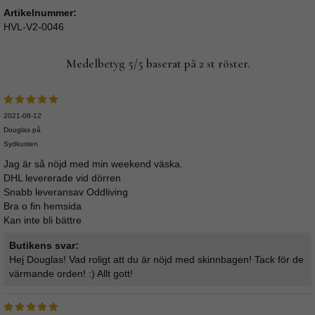
Artikelnummer:
HVL-V2-0046
Medelbetyg
5
/5 baserat på
2
st röster.
2021-08-12
Douglas på
Sydkusten
Jag är så nöjd med min weekend väska.
DHL levererade vid dörren
Snabb leveransav Oddliving
Bra o fin hemsida
Kan inte bli bättre
Butikens svar:
Hej Douglas! Vad roligt att du är nöjd med skinnbagen! Tack för de
värmande orden! :) Allt gott!