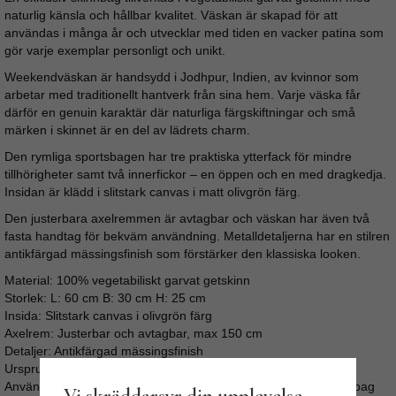
naturlig känsla och hållbar kvalitet. Väskan är skapad för att
användas i många år och utvecklar med tiden en vacker patina som
gör varje exemplar personligt och unikt.
Weekendväskan är handsydd i Jodhpur, Indien, av kvinnor som
arbetar med traditionellt hantverk från sina hem. Varje väska får
därför en genuin karaktär där naturliga färgskiftningar och små
märken i skinnet är en del av lädrets charm.
Den rymliga sportsbagen har tre praktiska ytterfack för mindre
tillhörigheter samt två innerfickor – en öppen och en med dragkedja.
Insidan är klädd i slitstark canvas i matt olivgrön färg.
Den justerbara axelremmen är avtagbar och väskan har även två
fasta handtag för bekväm användning. Metalldetaljerna har en stilren
antikfärgad mässingsfinish som förstärker den klassiska looken.
Material: 100% vegetabiliskt garvat getskinn
Storlek: L: 60 cm B: 30 cm H: 25 cm
Insida: Slitstark canvas i olivgrön färg
Axelrem: Justerbar och avtagbar, max 150 cm
Detaljer: Antikfärgad mässingsfinish
Ursprung: Handgjord i Jodhpur, Indien
Användning: Weekendbag, reseväska, träningsväska, vardagsbag
Vi skräddarsyr din upplevelse