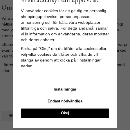
Om produkten
Vi använder cookies för att ge dig en personlig
shoppingupplevelse, personanpassad
Våra skinnväskor är noggrant utvalda för sin kvalitet, känsla och
annonsering och för hålla våra webbplatser
hållbara tillverkning. Skinnet är en restprodukt och garvas naturligt
tillförlitliga och säkra. För detta ändamål samlar
med vegetabiliska oljor, salt, kalksten och soltorkning – helt utan
vi in information om användarna, deras mönster
krom och skadliga ämnen.
och deras enheter.
Eftersom väskan tillverkas av naturmaterial och sys för hand är varje
Klicka på "Okej" om du tillåter alla cookies eller
exemplar unikt. Variationer i färg, struktur och små naturliga märken
välj vilka cookies du tillåter och vilka du vill
kan förekomma och är en del av väskans autentiska karaktär.
stänga av genom att klicka på "Inställningar"
Lädret har en naturlig doft från garvningsprocessen som avtar med
nedan.
tiden.
Inställningar
Endast nödvändiga
Okej
Spara som favorit