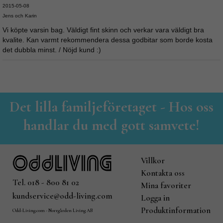
2015-05-08
Jens och Karin
Vi köpte varsin bag. Väldigt fint skinn och verkar vara väldigt bra
kvalite. Kan varmt rekommendera dessa godbitar som borde kosta
det dubbla minst. / Nöjd kund :)
Det lilla familjeföretaget - Hos oss
handlar du med gott samvete!
Villkor
Kontakta oss
Tel. 018 - 800 81 02
Mina favoriter
kundservice@odd-living.com
Logga in
Produktinformation
Odd-Living.com - Norrgården Living AB