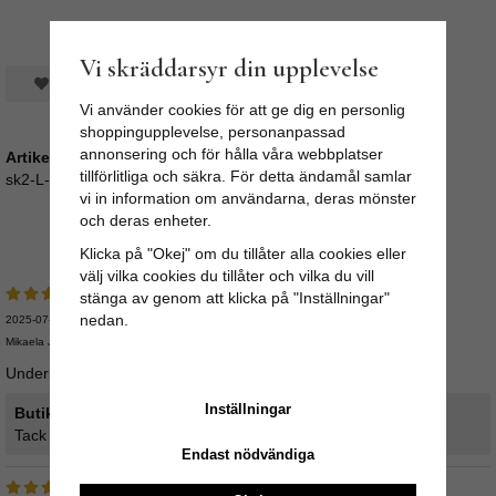
Vi skräddarsyr din upplevelse
Spara som favorit
Vi använder cookies för att ge dig en personlig
shoppingupplevelse, personanpassad
annonsering och för hålla våra webbplatser
Artikelnummer:
tillförlitliga och säkra. För detta ändamål samlar
sk2-L-SD
vi in information om användarna, deras mönster
och deras enheter.
Medelbetyg
5
/5 baserat på
13
st röster.
Klicka på "Okej" om du tillåter alla cookies eller
välj vilka cookies du tillåter och vilka du vill
stänga av genom att klicka på "Inställningar"
nedan.
2025-07-13
Mikaela Jeanette
Underbar ! Precis som på bilden fluffig och fin.
Inställningar
Butikens svar:
Tack Mikaela! Kul att höra att du blev nöjd! / Linnea
Endast nödvändiga