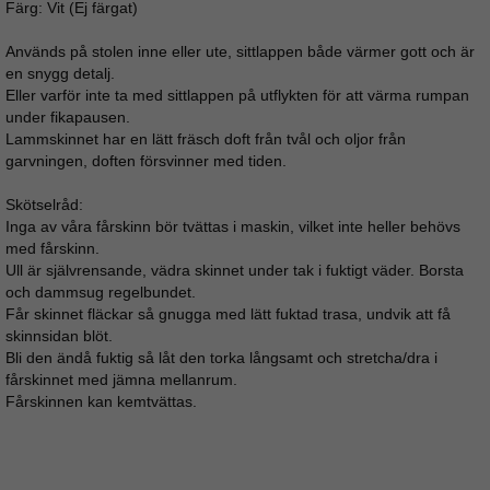
Färg: Vit (Ej färgat)
Används på stolen inne eller ute, sittlappen både värmer gott och är
en snygg detalj.
Eller varför inte ta med sittlappen på utflykten för att värma rumpan
under fikapausen.
Lammskinnet har en lätt fräsch doft från tvål och oljor från
garvningen, doften försvinner med tiden.
Skötselråd:
Inga av våra fårskinn bör tvättas i maskin, vilket inte heller behövs
med fårskinn.
Ull är självrensande, vädra skinnet under tak i fuktigt väder. Borsta
och dammsug regelbundet.
Får skinnet fläckar så gnugga med lätt fuktad trasa, undvik att få
skinnsidan blöt.
Bli den ändå fuktig så låt den torka långsamt och stretcha/dra i
fårskinnet med jämna mellanrum.
Fårskinnen kan kemtvättas.