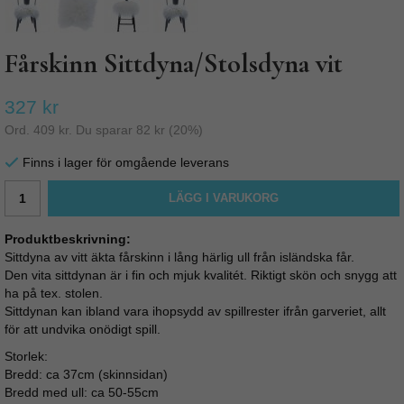
Fårskinn Sittdyna/Stolsdyna vit
327 kr
Ord.
409 kr
. Du sparar
82 kr
(
20
%)
Finns i lager för omgående leverans
LÄGG I VARUKORG
Produktbeskrivning:
Sittdyna av vitt äkta fårskinn i lång härlig ull från isländska får.
Den vita sittdynan är i fin och mjuk kvalitét. Riktigt skön och snygg att
ha på tex. stolen.
Sittdynan kan ibland vara ihopsydd av spillrester ifrån garveriet, allt
för att undvika onödigt spill.
Storlek:
Bredd: ca 37cm (skinnsidan)
Bredd med ull: ca 50-55cm