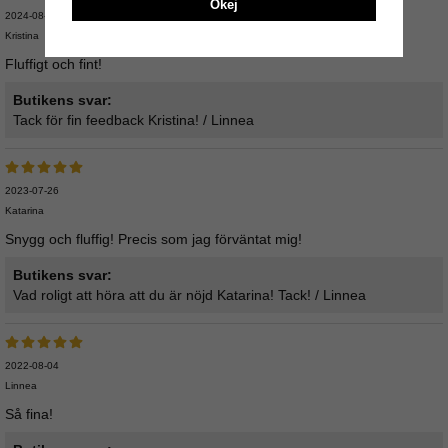
Okej
2024-08-13
Kristina
Fluffigt och fint!
Butikens svar:
Tack för fin feedback Kristina! / Linnea
2023-07-26
Katarina
Snygg och fluffig! Precis som jag förväntat mig!
Butikens svar:
Vad roligt att höra att du är nöjd Katarina! Tack! / Linnea
2022-08-04
Linnea
Så fina!