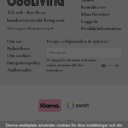
Kontakta oss
Tel. 018 - 800 81 02
Mina favoriter
kundservice@odd-living.com
Logga in
Produktinformation
Odd-Living.com - Norrgården Living AB
Om oss
Få tips, erbjudanden & nyheter!
Nyhetsbrev
Om cookies
De uppgifter du matar in kommer
Integritetspolicy
endast användas till våra
Ambassadör
nyhetsbrev.
Drift & produktion:
Wikinggruppen
Denna webbplats använder cookies för dina inställningar och din