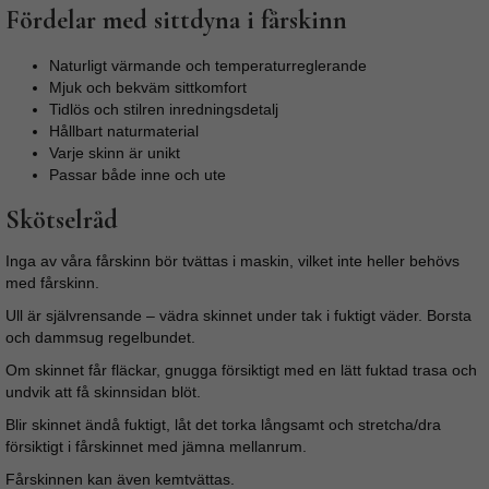
Fördelar med sittdyna i fårskinn
Naturligt värmande och temperaturreglerande
Mjuk och bekväm sittkomfort
Tidlös och stilren inredningsdetalj
Hållbart naturmaterial
Varje skinn är unikt
Passar både inne och ute
Skötselråd
Inga av våra fårskinn bör tvättas i maskin, vilket inte heller behövs
med fårskinn.
Ull är självrensande – vädra skinnet under tak i fuktigt väder. Borsta
och dammsug regelbundet.
Om skinnet får fläckar, gnugga försiktigt med en lätt fuktad trasa och
undvik att få skinnsidan blöt.
Blir skinnet ändå fuktigt, låt det torka långsamt och stretcha/dra
försiktigt i fårskinnet med jämna mellanrum.
Fårskinnen kan även kemtvättas.