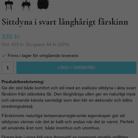
Sittdyna i svart långhårigt fårskinn
335 kr
Ord.
419 kr
. Du sparar
84 kr
(
20
%)
Finns i lager för omgående leverans
LÄGG I VARUKORG
Produktbeskrivning:
Ge din stol både komfort och stil med en exklusiv sittdyna i äkta svart
fårskinn från isländska får. Den långhåriga ullen ger en naturligt mjuk
och värmande känsla samtidigt som den blir en dekorativ och tidlös
inredningsdetalj.
Fårskinnets naturliga temperaturreglerande egenskaper gör att
sittdynan värmer när det är kallt och andas när det är varmt. Perfekt
att använda året runt, både inomhus och utomhus.
Dynan kan i vissa fall vara ihopsydd av noggrant utvalda spillbitar