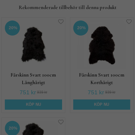
Rekommenderade tillbehör till denna produkt
20%
20%
Fårskinn Svart 100cm
Fårskinn Svart 100cm
Långhårigt
Korthårigt
751 kr
751 kr
939 kr
939 kr
KÖP NU
KÖP NU
20%