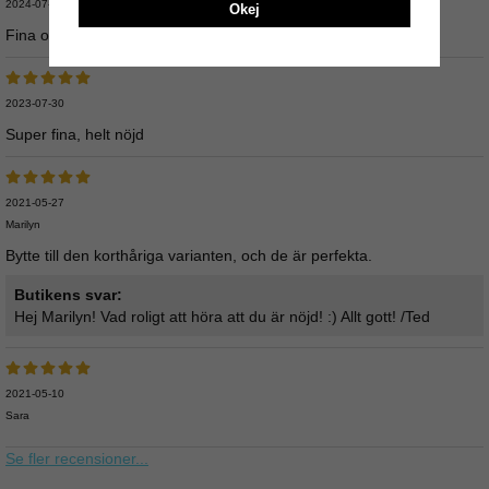
2024-07-28
Okej
Fina och lurviga precis som bilden
2023-07-30
Super fina, helt nöjd
2021-05-27
Marilyn
Bytte till den korthåriga varianten, och de är perfekta.
Butikens svar:
Hej Marilyn! Vad roligt att höra att du är nöjd! :) Allt gott! /Ted
2021-05-10
Sara
Se fler recensioner...