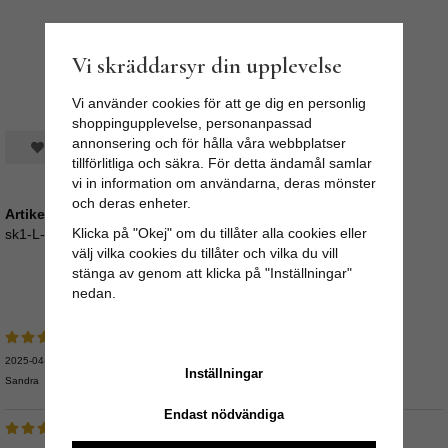
Vi skräddarsyr din upplevelse
Vi använder cookies för att ge dig en personlig
shoppingupplevelse, personanpassad
annonsering och för hålla våra webbplatser
Spara som favorit
tillförlitliga och säkra. För detta ändamål samlar
vi in information om användarna, deras mönster
och deras enheter.
Artikelnummer:
Klicka på "Okej" om du tillåter alla cookies eller
sk1-L-SD
välj vilka cookies du tillåter och vilka du vill
stänga av genom att klicka på "Inställningar"
Medelbetyg
5
/5 baserat på
10
st röster.
nedan.
2025-04-03
Inställningar
Sandra
Endast nödvändiga