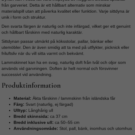
från garveriet. Detta är ett hållbart alternativ som minskar
materialspill utan att påverka kvalitet eller funktion. Varje sittdyna är
unik i form och struktur.
Den svarta färgen är naturlig och inte infärgad, vilket ger ett genuint
och hållbart fårskinn med naturlig karaktär.
Sittdynan passar utmärkt på köksstolar, pallar, bänkar eller
utemöbler. Den är även smidig att ta med på utflykter, picknick eller
friluftsliv när du vill sitta varmt och bekvämt.
Lammskinnet kan ha en svag, naturlig doft från tvål och oljor som
används vid garvningen. Doften är helt normal och försvinner
successivt vid användning.
Produktinformation
Material:
Äkta fårskinn / lammskinn från isländska får
Färg:
Svart (naturlig, ej färgad)
Ulltyp:
Långhårig ull
Bredd skinnsida:
ca 37 cm
Bredd inklusive ull:
ca 50–55 cm
Användningsområde:
Stol, pall, bänk, inomhus och utomhus