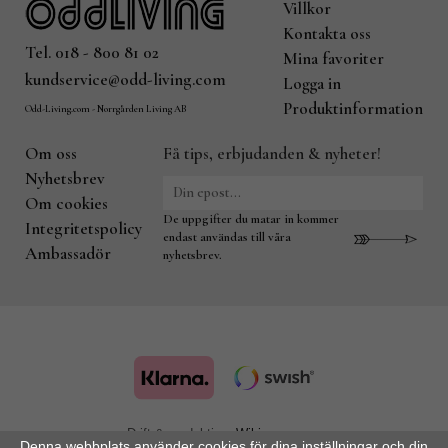
Villkor
Kontakta oss
Tel. 018 - 800 81 02
Mina favoriter
kundservice@odd-living.com
Logga in
Produktinformation
Odd-Living.com - Norrgården Living AB
Om oss
Få tips, erbjudanden & nyheter!
Nyhetsbrev
Om cookies
De uppgifter du matar in kommer
Integritetspolicy
endast användas till våra
Ambassadör
nyhetsbrev.
Drift & produktion:
Wikinggruppen
Denna webbplats använder cookies för dina inställningar och din