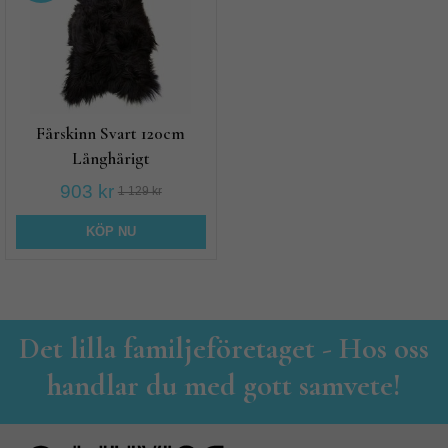
Fårskinn Svart 120cm
Långhårigt
903 kr
1 129 kr
KÖP NU
Det lilla familjeföretaget - Hos oss
handlar du med gott samvete!