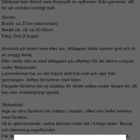
Sittdynan kan ibland vara ihopsydd av spillrester ifrån garveriet, allt
för att undvika onödigt spill.
Storlek:
Bredd: ca 37cm (skinnsidan)
Bredd ink. ull: ca 50-55cm
Färg: Grå (Färgat)
Används på stolen inne eller ute, sittlappen både värmer gott och är
en snygg detalj.
Eller varför inte ta med sittlappen på utflykten för att värma rumpan
under fikapausen.
Lammskinnet har en lätt fräsch doft från tvål och oljor från
garvningen, doften försvinner med tiden.
Färgade fårskinn bör ej utsättas för direkt solljus under längre tid, då
kan viss missfärgning uppstå.
Skötselråd:
Inga av våra fårskinn bör tvättas i maskin, vilket inte heller behövs
med fårskinn.
Ull är självrensande, vädra skinnet under tak i fuktigt väder. Borsta
och dammsug regelbundet.
Får skinnet fläckar så gnugga med lätt fuktad trasa, undvik att få