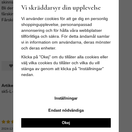
skinnsidan blöt.
Vi skräddarsyr din upplevelse
Bli den ändå fuktig så låt den torka långsamt och stretcha/dra i
fårskinnet med jämna mellanrum.
Vi använder cookies för att ge dig en personlig
Fårskinnen kan kemtvättas.
shoppingupplevelse, personanpassad
annonsering och för hålla våra webbplatser
tillförlitliga och säkra. För detta ändamål samlar
vi in information om användarna, deras mönster
och deras enheter.
Klicka på "Okej" om du tillåter alla cookies eller
välj vilka cookies du tillåter och vilka du vill
Spara som favorit
stänga av genom att klicka på "Inställningar"
nedan.
Artikelnummer:
sk5-L-SD
Inställningar
Medelbetyg
5
/5 baserat på
20
st röster.
Endast nödvändiga
Okej
2024-12-11