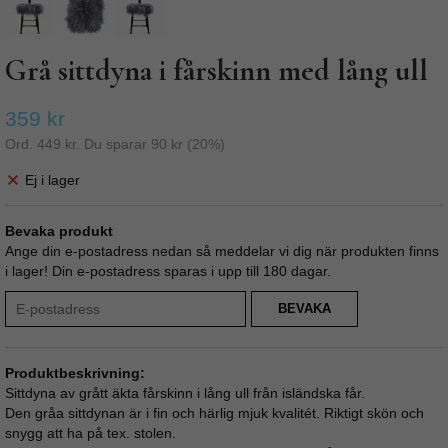
Grå sittdyna i fårskinn med lång ull
359 kr
Ord.
449 kr
. Du sparar
90 kr
(
20
%)
Ej i lager
Bevaka produkt
Ange din e-postadress nedan så meddelar vi dig när produkten finns
i lager! Din e-postadress sparas i upp till 180 dagar.
BEVAKA
Produktbeskrivning:
Sittdyna av grått äkta fårskinn i lång ull från isländska får.
Den gråa sittdynan är i fin och härlig mjuk kvalitét. Riktigt skön och
snygg att ha på tex. stolen.