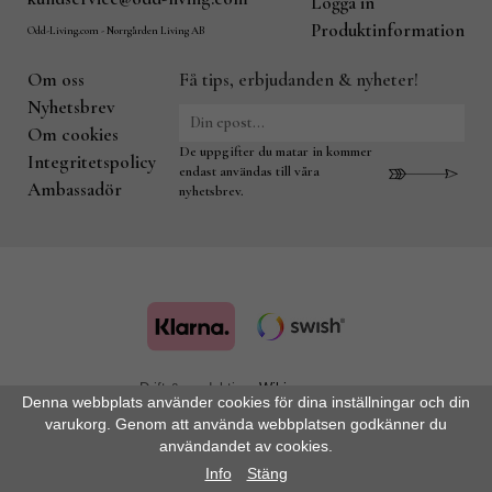
Logga in
Produktinformation
Odd-Living.com - Norrgården Living AB
Om oss
Få tips, erbjudanden & nyheter!
Nyhetsbrev
Om cookies
De uppgifter du matar in kommer
Integritetspolicy
endast användas till våra
Ambassadör
nyhetsbrev.
Drift & produktion:
Wikinggruppen
Denna webbplats använder cookies för dina inställningar och din
varukorg. Genom att använda webbplatsen godkänner du
användandet av cookies.
Info
Stäng