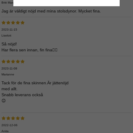
Britt Margareta
Jag är väldigt nöjd med mina stolsdynor. Mycket fina.
2023-11-15
Liselott
Så nöjd!
Har flera sen innan, fin fina👍🏻
2023-11-08
Marianne
Tack för de fina skinnen.Är jättenöjd
med allt.
Snabb leverans också
😊
2022-12-06
Anita