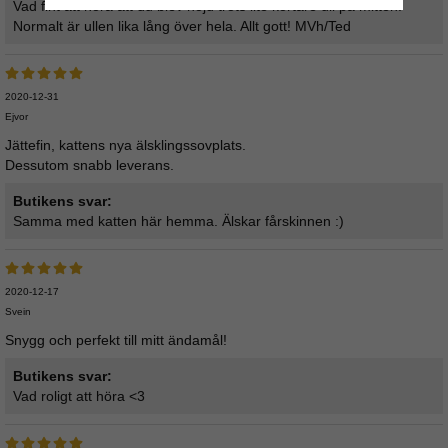
Vad fint att höra att du blev nöjd trots lite kortare ull på mitten.
Normalt är ullen lika lång över hela. Allt gott! MVh/Ted
2020-12-31
Ejvor
Jättefin, kattens nya älsklingssovplats.
Dessutom snabb leverans.
Butikens svar:
Samma med katten här hemma. Älskar fårskinnen :)
2020-12-17
Svein
Snygg och perfekt till mitt ändamål!
Butikens svar:
Vad roligt att höra <3