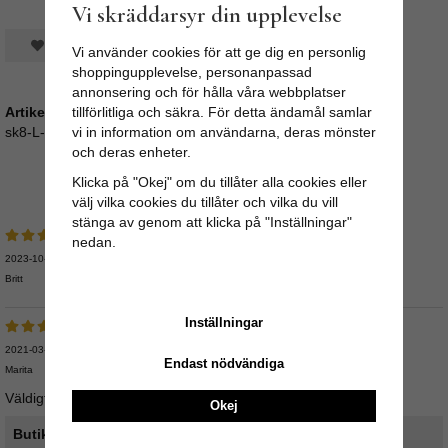
Vi skräddarsyr din upplevelse
Spara som favorit
Vi använder cookies för att ge dig en personlig
shoppingupplevelse, personanpassad
annonsering och för hålla våra webbplatser
Artikelnummer:
tillförlitliga och säkra. För detta ändamål samlar
sk8-L-90
vi in information om användarna, deras mönster
och deras enheter.
Medelbetyg
5
/5 baserat på
5
st röster.
Klicka på "Okej" om du tillåter alla cookies eller
välj vilka cookies du tillåter och vilka du vill
stänga av genom att klicka på "Inställningar"
nedan.
2023-10-31
Britt
Inställningar
2021-03-14
Endast nödvändiga
Marita
Väldigt kort hår i mitten över hela annars fin.
Okej
Butikens svar: