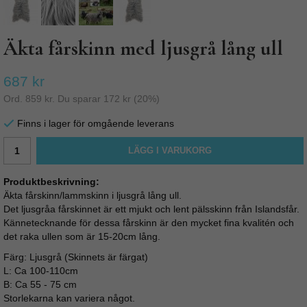
Äkta fårskinn med ljusgrå lång ull
687 kr
Ord.
859 kr
. Du sparar
172 kr
(
20
%)
Finns i lager för omgående leverans
LÄGG I VARUKORG
Produktbeskrivning:
Äkta fårskinn/lammskinn i ljusgrå lång ull.
Det ljusgråa fårskinnet är ett mjukt och lent pälsskinn från Islandsfår.
Kännetecknande för dessa fårskinn är den mycket fina kvalitén och
det raka ullen som är 15-20cm lång.
Färg: Ljusgrå (Skinnets är färgat)
L: Ca 100-110cm
B: Ca 55 - 75 cm
Storlekarna kan variera något.