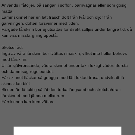
Används i fåtöljer, på sängar, i soffor , barnvagnar eller som gosig
matta.
Lammskinnet har en lätt fräsch doft från tvål och oljor från
garvningen, doften försvinner med tiden.
Färgade fårskinn bör ej utsättas för direkt solljus under längre tid, då
kan viss missfärgning uppstå.
Skötselråd:
Inga av våra fårskinn bör tvättas i maskin, vilket inte heller behövs
med fårskinn.
Ull är självrensande, vädra skinnet under tak i fuktigt väder. Borsta
och dammsug regelbundet.
Får skinnet fläckar så gnugga med lätt fuktad trasa, undvik att få
skinnsidan blöt.
Bli den ändå fuktig så låt den torka långsamt och stretcha/dra i
fårskinnet med jämna mellanrum.
Fårskinnen kan kemtvättas.