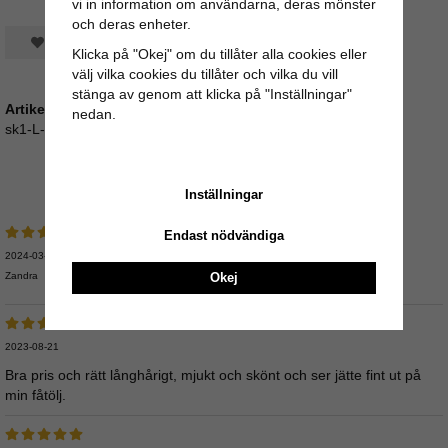
vi in information om användarna, deras mönster
och deras enheter.
Spara som favorit
Klicka på "Okej" om du tillåter alla cookies eller
välj vilka cookies du tillåter och vilka du vill
stänga av genom att klicka på "Inställningar"
Artikelnummer:
nedan.
sk1-L-120
Medelbetyg
5
/5 baserat på
9
st röster.
Inställningar
Endast nödvändiga
2024-03-16
Okej
Zandra
2023-08-21
Bra pris och rätt långhårigt, mjukt och skönt och ser jätte fint ut på
min fåtölj.