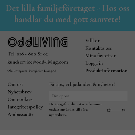
Det lilla familjeföretaget - Hos oss
handlar du med gott samvete!
Villkor
Kontakta oss
Tel. 018 - 800 81 02
Mina favoriter
kundservice@odd-living.com
Logga in
Produktinformation
Odd-Living.com - Norrgården Living AB
Om oss
Få tips, erbjudanden & nyheter!
Nyhetsbrev
Om cookies
De uppgifter du matar in kommer
Integritetspolicy
endast användas till våra
Ambassadör
nyhetsbrev.