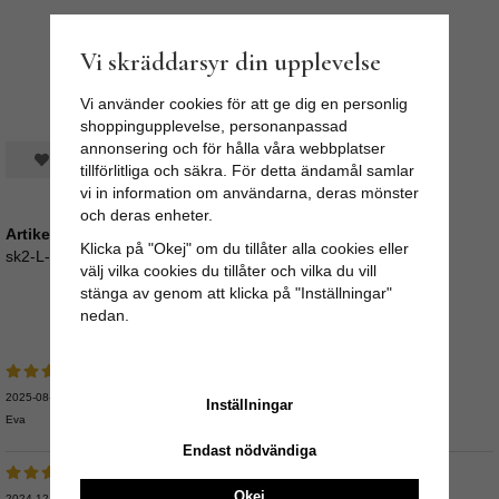
Vi skräddarsyr din upplevelse
Vi använder cookies för att ge dig en personlig
shoppingupplevelse, personanpassad
annonsering och för hålla våra webbplatser
Spara som favorit
tillförlitliga och säkra. För detta ändamål samlar
vi in information om användarna, deras mönster
och deras enheter.
Artikelnummer:
Klicka på "Okej" om du tillåter alla cookies eller
sk2-L-120-krull
välj vilka cookies du tillåter och vilka du vill
stänga av genom att klicka på "Inställningar"
Medelbetyg
5
/5 baserat på
8
st röster.
nedan.
2025-08-10
Inställningar
Eva
Endast nödvändiga
Okej
2024-12-20