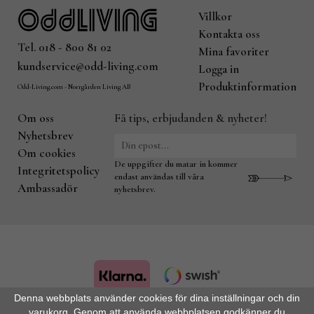
Villkor
Kontakta oss
Tel. 018 - 800 81 02
Mina favoriter
kundservice@odd-living.com
Logga in
Produktinformation
Odd-Living.com - Norrgården Living AB
Om oss
Få tips, erbjudanden & nyheter!
Nyhetsbrev
Om cookies
De uppgifter du matar in kommer
Integritetspolicy
endast användas till våra
Ambassadör
nyhetsbrev.
Denna webbplats använder cookies för dina inställningar och din
varukorg. Genom att använda webbplatsen godkänner du