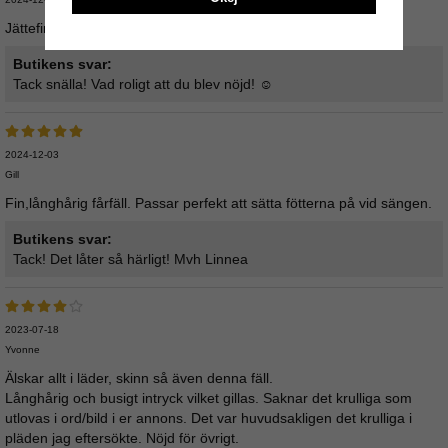
Jättefint!
Butikens svar:
Tack snälla! Vad roligt att du blev nöjd! ☺️
2024-12-03
Gill
Fin,långhårig fårfäll. Passar perfekt att sätta fötterna på vid sängen.
Butikens svar:
Tack! Det låter så härligt! Mvh Linnea
2023-07-18
Yvonne
Älskar allt i läder, skinn så även denna fäll.
Långhårig och busigt intryck vilket gillas. Saknar det krulliga som
utlovas i ord/bild i er annons. Det var huvudsakligen det krulliga i
pläden jag eftersökte. Nöjd för övrigt.