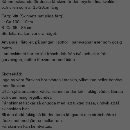
Kännetecknande för dessa fårskinn är den mycket fina kvalitén
och ullen som är 15-20cm lång.
Färg: Vitt (Skinnets naturliga färg)
L: Ca 100-110cm
B: Ca 65 - 85 cm
Storlekarna kan variera något.
Används i fåtöljer, på sängar, i soffor , barnvagnar eller som gosig
matta.
Lammskinnet har en lätt fräsch doft från tvål och oljor från
garvningen, doften försvinner med tiden.
Skötselråd:
Inga av våra fårskinn bör tvättas i maskin, vilket inte heller behövs
med fårskinn.
Ull är självrensande, vädra skinnet under tak i fuktigt väder. Borsta
och dammsug regelbundet.
Får skinnet fläckar så gnugga med lätt fuktad trasa, undvik att få
skinnsidan blöt.
Bli den ändå fuktig så låt den torka långsamt och stretcha/dra i
fårskinnet med jämna mellanrum.
Fårskinnen kan kemtvättas.