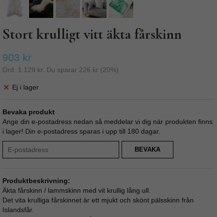
Stort krulligt vitt äkta fårskinn
903 kr
Ord.
1 129 kr
. Du sparar
226 kr
(
20
%)
Ej i lager
Bevaka produkt
Ange din e-postadress nedan så meddelar vi dig när produkten finns
i lager! Din e-postadress sparas i upp till 180 dagar.
BEVAKA
Produktbeskrivning:
Äkta fårskinn / lammskinn med vit krullig lång ull.
Det vita krulliga fårskinnet är ett mjukt och skönt pälsskinn från
Islandsfår.