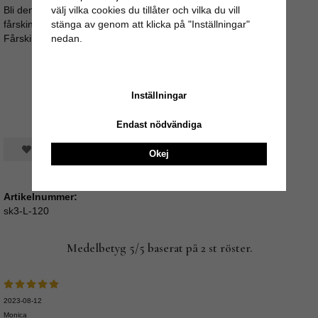
välj vilka cookies du tillåter och vilka du vill
Bli den ändå fuktig så låt den torka långsamt och stretcha/dra i
stänga av genom att klicka på "Inställningar"
fårskinnet med jämna mellanrum.
nedan.
Fårskinnen kan kemtvättas.
Inställningar
Endast nödvändiga
Spara som favorit
Okej
Artikelnummer:
sk3-L-120
Medelbetyg
5
/5 baserat på
2
st röster.
2023-08-12
Monica