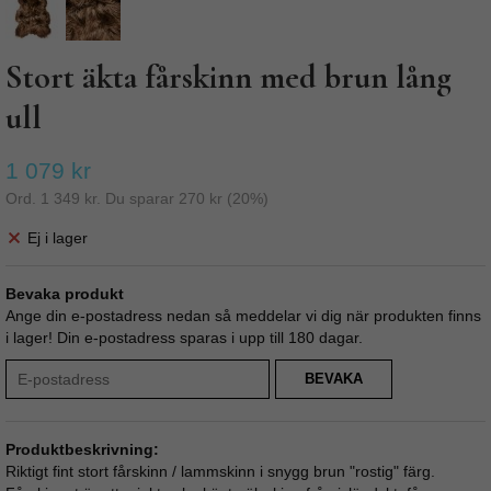
Stort äkta fårskinn med brun lång
ull
1 079 kr
Ord.
1 349 kr
. Du sparar
270 kr
(
20
%)
Ej i lager
Bevaka produkt
Ange din e-postadress nedan så meddelar vi dig när produkten finns
i lager! Din e-postadress sparas i upp till 180 dagar.
BEVAKA
Produktbeskrivning:
Riktigt fint stort fårskinn / lammskinn i snygg brun "rostig" färg.