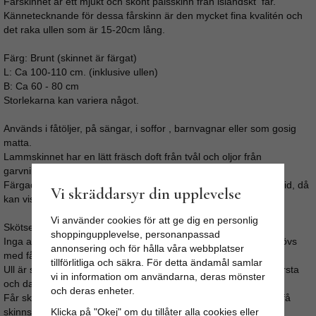
Fårskinnet är ett mjukt och skönt pälsskinn från isländskt får.
Kännetecknande för dessa fårskinn är den mycket fina kvalitén och
det raka ullen som är 15-20cm lång.
Färg: Brunt (skinnet är färgat)
L: Ca 100-110 cm. (inklusive ullen)
B: Ca 60 - 80 cm
Storlekarna kan variera något.
Används i fåtöljer, på sängar, i soffor , barnvagnar eller som gosig
matta.
Lammskinnet har en lätt fräsch doft från tvål och oljor från
garvningen, doften försvinner med tiden.
Färgade fårskinn bör ej utsättas för direkt solljus under längre tid, då
Vi skräddarsyr din upplevelse
kan viss missfärgning uppstå.
Vi använder cookies för att ge dig en personlig
Skötselråd:
shoppingupplevelse, personanpassad
Inga av våra fårskinn bör tvättas i maskin, vilket inte heller behövs
annonsering och för hålla våra webbplatser
med fårskinn.
tillförlitliga och säkra. För detta ändamål samlar
Ull är självrensande, vädra skinnet under tak i fuktigt väder. Borsta
vi in information om användarna, deras mönster
och dammsug regelbundet.
och deras enheter.
Får skinnet fläckar så gnugga med lätt fuktad trasa, undvik att få
Klicka på "Okej" om du tillåter alla cookies eller
skinnsidan blöt.