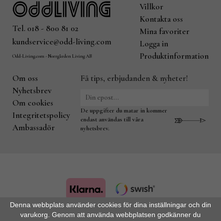
Villkor
Kontakta oss
Tel. 018 - 800 81 02
Mina favoriter
kundservice@odd-living.com
Logga in
Produktinformation
Odd-Living.com - Norrgården Living AB
Om oss
Få tips, erbjudanden & nyheter!
Nyhetsbrev
Om cookies
De uppgifter du matar in kommer
Integritetspolicy
endast användas till våra
Ambassadör
nyhetsbrev.
Denna webbplats använder cookies för dina inställningar och din
varukorg. Genom att använda webbplatsen godkänner du
Drift & produktion:
Wikinggruppen