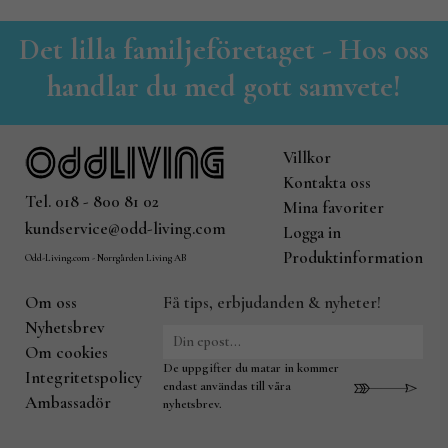
Det lilla familjeföretaget - Hos oss
handlar du med gott samvete!
Villkor
Kontakta oss
Tel. 018 - 800 81 02
Mina favoriter
kundservice@odd-living.com
Logga in
Produktinformation
Odd-Living.com - Norrgården Living AB
Om oss
Få tips, erbjudanden & nyheter!
Nyhetsbrev
Om cookies
De uppgifter du matar in kommer
Integritetspolicy
endast användas till våra
Ambassadör
nyhetsbrev.