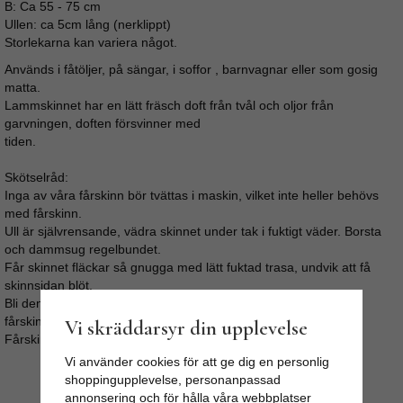
B: Ca 55 - 75 cm
Ullen: ca 5cm lång (nerklippt)
Storlekarna kan variera något.
Används i fåtöljer, på sängar, i soffor , barnvagnar eller som gosig
matta.
Lammskinnet har en lätt fräsch doft från tvål och oljor från
garvningen, doften försvinner med
tiden.
Skötselråd:
Inga av våra fårskinn bör tvättas i maskin, vilket inte heller behövs
med fårskinn.
Ull är självrensande, vädra skinnet under tak i fuktigt väder. Borsta
och dammsug regelbundet.
Får skinnet fläckar så gnugga med lätt fuktad trasa, undvik att få
skinnsidan blöt.
Bli den ändå fuktig så låt den torka långsamt och stretcha/dra i
fårskinnet med jämna mellanrum.
Vi skräddarsyr din upplevelse
Fårskinnen kan kemtvättas.
Vi använder cookies för att ge dig en personlig
shoppingupplevelse, personanpassad
annonsering och för hålla våra webbplatser