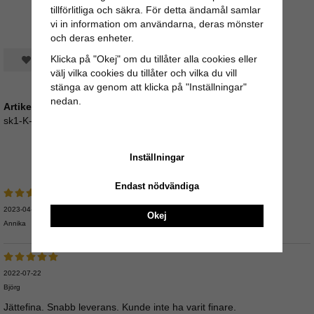
tillförlitliga och säkra. För detta ändamål samlar
vi in information om användarna, deras mönster
och deras enheter.
Klicka på "Okej" om du tillåter alla cookies eller
Spara som favorit
välj vilka cookies du tillåter och vilka du vill
stänga av genom att klicka på "Inställningar"
nedan.
Artikelnummer:
sk1-K-90
Medelbetyg
5
/5 baserat på
5
st röster.
Inställningar
Endast nödvändiga
2023-04-08
Okej
Annika
2022-07-22
Björg
Jättefina. Snabb leverans. Kunde inte ha varit finare.