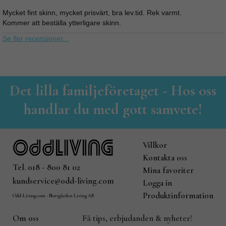
Mycket fint skinn, mycket prisvärt, bra lev.tid. Rek varmt.
Kommer att beställa ytterligare skinn.
Se fler recensioner...
Det lilla familjeföretaget - Hos oss
handlar du med gott samvete!
Villkor
Kontakta oss
Tel. 018 - 800 81 02
Mina favoriter
kundservice@odd-living.com
Logga in
Produktinformation
Odd-Living.com - Norrgården Living AB
Om oss
Få tips, erbjudanden & nyheter!