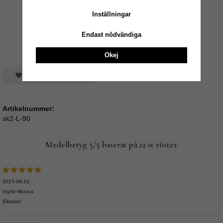
Inställningar
Endast nödvändiga
Okej
Spara som favorit
Artikelnummer:
sk2-L-90
Medelbetyg
5
/5 baserat på
12
st röster.
2023-08-10
Ingrid Monica
Elisabet