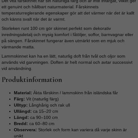
Det vita fårskinnet har sin naturliga färg och är inte infärgat, vilket ger
ett genuint och hållbart naturmaterial. Fårskinnets
temperaturreglerande egenskaper gör att det värmer när det är kallt
och känns svalt när det är varmt.
Storleken runt 100 cm gör skinnet perfekt som dekorativ
inredningsdetalj och mysig komfort i fåtöljer, soffor, barnvagnar eller
på sängen. Fårskinnet fungerar även utmärkt som en mjuk och
värmande matta.
Lammskinnet kan ha en lätt, naturlig doft från tvål och oljor som
används vid garvningen. Doften är helt normal och avtar successivt
vid användning.
Produktinformation
Material:
Äkta fårskinn / lammskinn från isländska får
Färg:
Vit (naturlig färg)
Ulltyp:
Långhårig och rak ull
Ullängd:
ca 15–20 cm
Längd:
ca 90–100 cm
Bredd:
ca 60–80 cm
Observera:
Storlek och form kan variera då varje skinn är
unikt