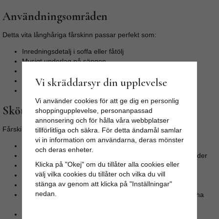
Användningsområden
Detta vita långhåriga fårskinn passar perfekt som:
Inredningsdetalj i soffa eller fåtölj
Mysigt underlag på sängen
Komfort i barnvagn
Vi skräddarsyr din upplevelse
Värmande och dekorativ matta
Stilfull detalj i hemmet
Vi använder cookies för att ge dig en personlig
Skötselråd för fårskinn
shoppingupplevelse, personanpassad
annonsering och för hålla våra webbplatser
Fårskinn är naturligt smutsavvisande och kräver sällan tvätt.
tillförlitliga och säkra. För detta ändamål samlar
vi in information om användarna, deras mönster
Tvätta aldrig fårskinn i tvättmaskin
och deras enheter.
Ull är självrensande – vädra skinnet under tak i fuktigt väder
Klicka på "Okej" om du tillåter alla cookies eller
Borsta och dammsug regelbundet
välj vilka cookies du tillåter och vilka du vill
Vid fläckar – gnugga försiktigt med lätt fuktad trasa
stänga av genom att klicka på "Inställningar"
Undvik att blöta skinnsidan
nedan.
Om skinnet blir fuktigt – låt det torka långsamt och stretcha
försiktigt under torkning
Fårskinn kan kemtvättas vid behov