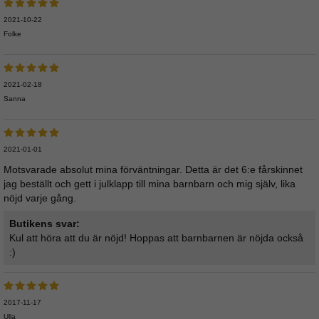
2021-10-22
Folke
2021-02-18
Sanna
2021-01-01
Motsvarade absolut mina förväntningar. Detta är det 6:e fårskinnet
jag beställt och gett i julklapp till mina barnbarn och mig själv, lika
nöjd varje gång.
Butikens svar:
Kul att höra att du är nöjd! Hoppas att barnbarnen är nöjda också
:)
2017-11-17
Ulla