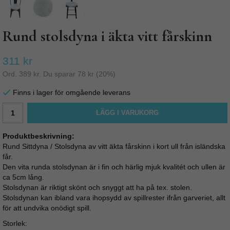
Rund stolsdyna i äkta vitt fårskinn
311 kr
Ord.
389 kr
. Du sparar
78 kr
(
20
%)
Finns i lager för omgående leverans
LÄGG I VARUKORG
Produktbeskrivning:
Rund Sittdyna / Stolsdyna av vitt äkta fårskinn i kort ull från isländska
får.
Den vita runda stolsdynan är i fin och härlig mjuk kvalitét och ullen är
ca 5cm lång.
Stolsdynan är riktigt skönt och snyggt att ha på tex. stolen.
Stolsdynan kan ibland vara ihopsydd av spillrester ifrån garveriet, allt
för att undvika onödigt spill.
Storlek: