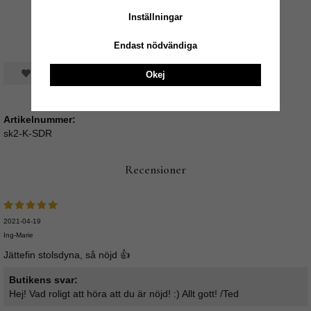
Inställningar
Endast nödvändiga
Spara som favorit
Okej
Artikelnummer:
sk2-K-SDR
Recensioner
2021-04-19
Ing-Marie
Jättefin stolsdyna, så nöjd 👍
Butikens svar:
Hej! Vad roligt att höra att du är nöjd! :) Allt gott! /Ted