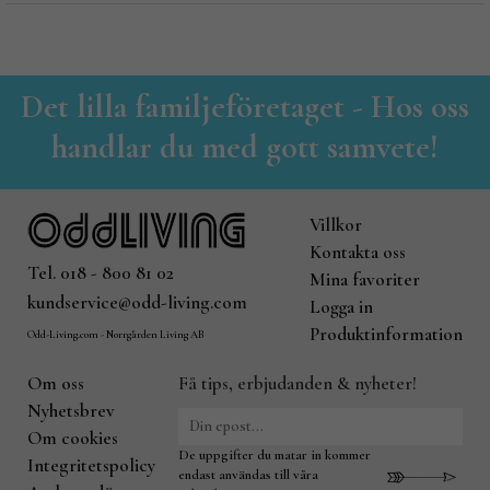
Det lilla familjeföretaget - Hos oss
handlar du med gott samvete!
Villkor
Kontakta oss
Tel. 018 - 800 81 02
Mina favoriter
kundservice@odd-living.com
Logga in
Produktinformation
Odd-Living.com - Norrgården Living AB
Om oss
Få tips, erbjudanden & nyheter!
Nyhetsbrev
Om cookies
De uppgifter du matar in kommer
Integritetspolicy
endast användas till våra