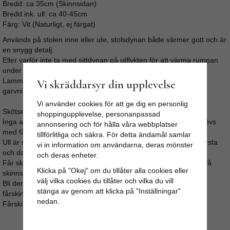
Bredd: ca 35cm (Skinnsidan)
Bredd ink. ull: ca 40-45cm
Färg: Vit (Naturligt, ej färgat)
Används på stolen inne eller ute, stolsdynan både värmer gott och är
en snygg detalj.
Eller varför inte ta med sittdynan på utflykten för att värma rumpan
under fikapausen.
Lammskinnet har en lätt fräsch doft från tvål och oljor från
Vi skräddarsyr din upplevelse
garvningen, doften försvinner med tiden.
Vi använder cookies för att ge dig en personlig
Skötselråd:
shoppingupplevelse, personanpassad
Inga av våra fårskinn bör tvättas i maskin, vilket inte heller behövs
annonsering och för hålla våra webbplatser
med fårskinn.
tillförlitliga och säkra. För detta ändamål samlar
Ull är självrensande, vädra skinnet under tak i fuktigt väder. Borsta
vi in information om användarna, deras mönster
och dammsug regelbundet.
och deras enheter.
Får skinnet fläckar så gnugga med lätt fuktad trasa, undvik att få
Klicka på "Okej" om du tillåter alla cookies eller
skinnsidan blöt.
välj vilka cookies du tillåter och vilka du vill
Bli den ändå fuktig så låt den torka långsamt och stretcha/dra i
stänga av genom att klicka på "Inställningar"
fårskinnet med jämna mellanrum.
nedan.
Fårskinnen kan kemtvättas.