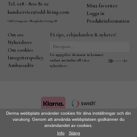
Tel. 018 - 800 81 02
Mina favoriter
kundservice@odd-living.com
Logga in
Produktinformation
Odd-Living.com - Norrgården Living AB
Om oss
Få tips, erbjudanden & nyheter!
Nyhetsbrev
Om cookies
De uppgifter du matar in kommer
Integritetspolicy
endast användas till våra
Ambassadör
nyhetsbrev.
Denna webbplats använder cookies för dina inställningar och din
varukorg. Genom att använda webbplatsen godkänner du
Drift & produktion:
Wikinggruppen
användandet av cookies.
Info
Stäng