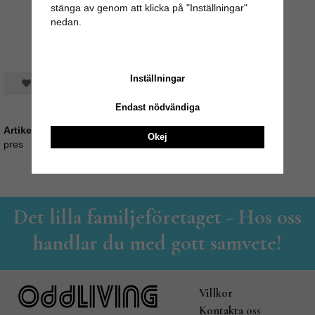
stänga av genom att klicka på "Inställningar"
nedan.
Inställningar
Spara som favorit
Endast nödvändiga
Artikelnummer:
Okej
pres
Det lilla familjeföretaget - Hos oss
handlar du med gott samvete!
Villkor
Kontakta oss