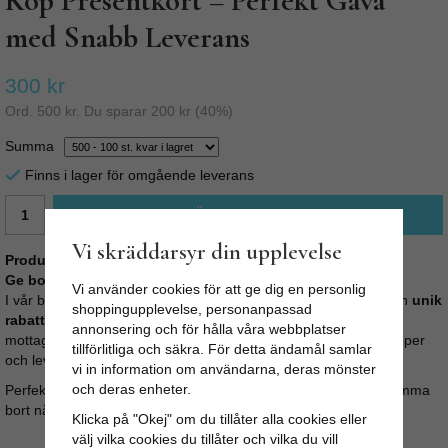
Köp Presentkort – Perfekt Gåva
med Snabb Leverans
300 kr
Ord.
500 kr
. Du sparar
200 kr
(
40
%)
Summa
Finns i lager för omgående leverans
LÄGG I VARUKORG
Vi skräddarsyr din upplevelse
Produktbeskrivning:
Ge bort ett presentkort – den perfekta gåvan!
Vi använder cookies för att ge dig en personlig
I vår butik kan du enkelt köpa
presentkort online
. Vi skapar en
unik
shoppingupplevelse, personanpassad
rabattkod
på valfritt belopp som skickas till dig eller direkt till
annonsering och för hålla våra webbplatser
mottagaren. Presentkortet skrivs ut på ett kraftigt, exklusivt papper
tillförlitliga och säkra. För detta ändamål samlar
och levereras i ett vackert kuvert.
vi in information om användarna, deras mönster
och deras enheter.
Perfekt för födelsedagar, julklappar, bröllop eller när du vill skämma
bort någon lite extra.
Klicka på "Okej" om du tillåter alla cookies eller
välj vilka cookies du tillåter och vilka du vill