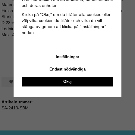
Material: Mässing
och deras enheter.
Finish: Hög-glansig svart med hög-glansig mässing innuti kupan
Klicka på "Okej" om du tillåter alla cookies eller
Storlek skärm:
välj vilka cookies du tillåter och vilka du vill
D:23cm H:20cm
stänga av genom att klicka på "Inställningar"
Ledningen är 80cm lång, höjden kan enkelt varieras.
nedan.
Max: 40W
Inställningar
Endast nödvändiga
Okej
Spara som favorit
Artikelnummer:
SA-2413-SBM