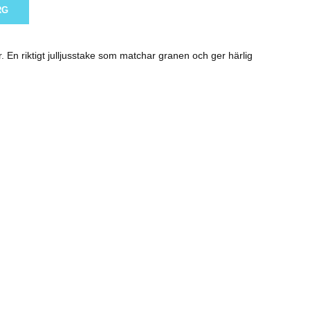
RG
r. En riktigt julljusstake som matchar granen och ger härlig