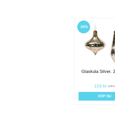
20%
Glaskula Silver. 
103 kr
129 k
KÖP NU