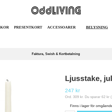
SKOR
PRESENTKORT
ACCESSOARER
BELYSNING
Faktura, Swish & Kortbetalning
Ljusstake, ju
247 kr
Ord.
309 kr
. Du sparar
62 kr
(
Finns i lager för omgåend