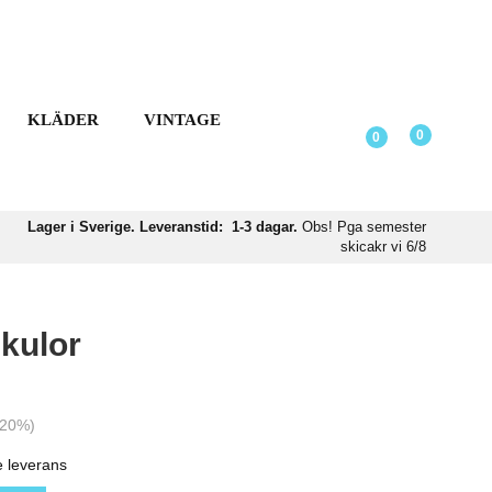
KLÄDER
VINTAGE
0
0
Lager i Sverige. Leveranstid: 1-3 dagar.
Obs! Pga semester
skicakr vi 6/8
lkulor
20
%)
e leverans