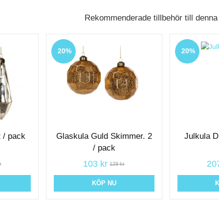
Rekommenderade tillbehör till denna
20%
20%
2 / pack
Glaskula Guld Skimmer. 2
Julkula D
/ pack
103 kr
207
r
129 kr
KÖP NU