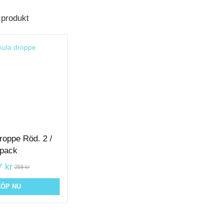
 produkt
roppe Röd. 2 /
pack
 kr
259 kr
KÖP NU