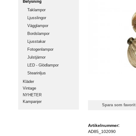
Belysning
Taklampor
Ljusslingor
Vägglampor
Bordslampor
Ljusstakar
Fotogenlampor
Julstjärnor
LED - Glödlampor
Stearinljus
Kläder
Vintage
NYHETER
Kampanjer
Spara som favorit
Artikelnummer:
AD85_102090