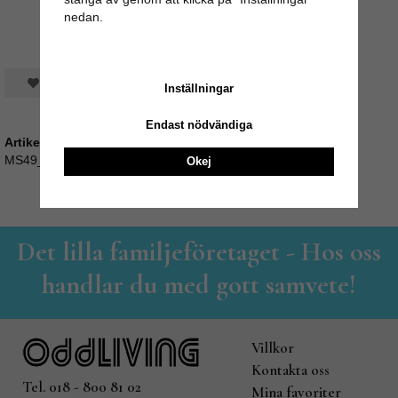
nedan.
Spara som favorit
Inställningar
Endast nödvändiga
Artikelnummer:
MS49_703759
Okej
Det lilla familjeföretaget - Hos oss
handlar du med gott samvete!
Villkor
Kontakta oss
Tel. 018 - 800 81 02
Mina favoriter