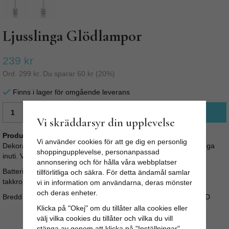
Ljusslinga Glödlampor
239 kr
Ord.
299 kr
. Du sparar
60 kr
(
20
%)
Finns i lager för omgående leverans
LÄGG I VARUKORG
Vi skräddarsyr din upplevelse
Produktbeskrivning:
Vi använder cookies för att ge dig en personlig
Dekorationsslinga 6st klara glasklot/glödlampor med led ljusslinga
shoppingupplevelse, personanpassad
inuti. Varmvitt LED-ljus max 0,54W. 390 cm sladdlängd.
annonsering och för hålla våra webbplatser
Batteridriven 3x1,5V AA (ingår ej). Har timerfunktion. Upphäng
tillförlitliga och säkra. För detta ändamål samlar
takkrok.
vi in information om användarna, deras mönster
och deras enheter.
Bredd (cm) 390 Höjd (cm) 10 Effekt (W) 0.54W Sockel Fast LED
Klicka på "Okej" om du tillåter alla cookies eller
välj vilka cookies du tillåter och vilka du vill
stänga av genom att klicka på "Inställningar"