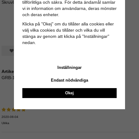
tillförlitliga och säkra. För detta ändamål samlar
Skruvlängd ca 3,5cm (M4)
vi in information om användarna, deras mönster
och deras enheter.
Klicka på "Okej" om du tillåter alla cookies eller
välj vilka cookies du tillåter och vilka du vill
stänga av genom att klicka på "Inställningar"
nedan.
Spara som favorit
Inställningar
Artikelnummer:
GRB-1
Endast nödvändiga
Okej
Recensioner
2020-08-04
Ulrika