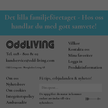
Det lilla familjeföretaget - Hos oss
handlar du med gott samvete!
Villkor
Kontakta oss
Tel. 018 - 800 81 02
Mina favoriter
kundservice@odd-living.com
Logga in
Produktinformation
Odd-Living.com - Norrgården Living AB
Om oss
Få tips, erbjudanden & nyheter!
Nyhetsbrev
Om cookies
De uppgifter du matar in kommer
Integritetspolicy
endast användas till våra
Ambassadör
nyhetsbrev.