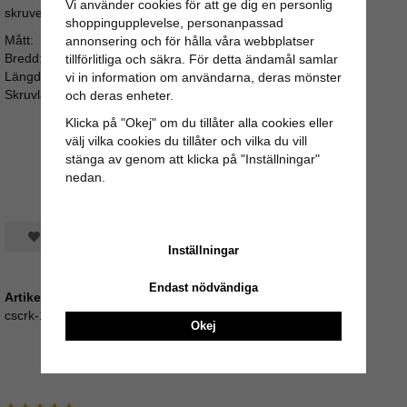
Vi använder cookies för att ge dig en personlig
skruven sticker för långt ut i bakkant av luckan eller lådan.
shoppingupplevelse, personanpassad
Mått:
annonsering och för hålla våra webbplatser
Bredd: 4cm
tillförlitliga och säkra. För detta ändamål samlar
Längd: 4cm
vi in information om användarna, deras mönster
Skruvlängd: ca 3,5cm
och deras enheter.
Klicka på "Okej" om du tillåter alla cookies eller
välj vilka cookies du tillåter och vilka du vill
stänga av genom att klicka på "Inställningar"
nedan.
Spara som favorit
Inställningar
Endast nödvändiga
Artikelnummer:
cscrk-140
Okej
Recensioner