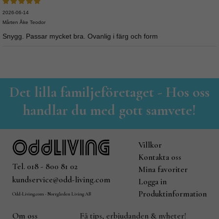
2026-06-14
Mårten Åke Teodor
Snygg. Passar mycket bra. Ovanlig i färg och form
Det lilla familjeföretaget - Hos oss
handlar du med gott samvete!
Villkor
Kontakta oss
Tel. 018 - 800 81 02
Mina favoriter
kundservice@odd-living.com
Logga in
Produktinformation
Odd-Living.com - Norrgården Living AB
Om oss
Få tips, erbjudanden & nyheter!