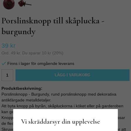
Porslinsknopp till skåplucka -
burgundy
39 kr
Ord.
49 kr
. Du sparar
10 kr
(
20
%)
Finns i lager för omgående leverans
LÄGG I VARUKORG
Produktbeskrivning:
Porslinsknopp - Burgundy, rund porslinsknopp med dekorativa
antikfärgade metalldetaljer.
Att byta knopp på byrån, skåpluckorna i köket eller på garderoben
kan ge ett tacksamt lyft till en rimlig peng.
Knoppens skruv är M4 och ca 3,5cm lång, vilket gör att den passar
Vi skräddarsyr din upplevelse
de flesta lucktjocklekar.
Skruven är enkel att kapa med bågfil eller liknande om du tycker att