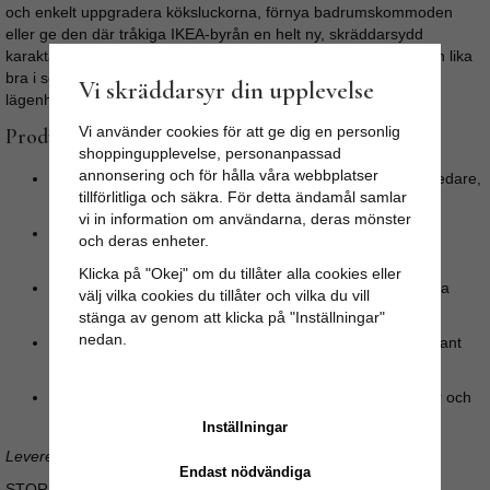
och enkelt uppgradera köksluckorna, förnya badrumskommoden
eller ge den där tråkiga IKEA-byrån en helt ny, skräddarsydd
karaktär. Tack vare sin strama men eleganta design passar den lika
bra i sekelskifteshemmet som i den moderna, minimalistiska
Vi skräddarsyr din upplevelse
lägenheten.
Vi använder cookies för att ge dig en personlig
Produktinformation & Egenskaper
shoppingupplevelse, personanpassad
annonsering och för hålla våra webbplatser
Design:
Skandinavisk och stram formgivning med en bredare,
tillförlitliga och säkra. För detta ändamål samlar
platt framsida och en greppvänlig midja.
vi in information om användarna, deras mönster
Material:
Gedigen metall med en högkvalitativ, polerad
och deras enheter.
mässingsfinish.
Klicka på "Okej" om du tillåter alla cookies eller
Stil:
Elegant, modern och mångsidig – passar till de flesta
välj vilka cookies du tillåter och vilka du vill
stilar och färger.
stänga av genom att klicka på "Inställningar"
nedan.
Greppvänlig:
Knoppens utformning med en markerad kant
ger ett stadigt och behagligt grepp.
Användning:
Idealisk för köksluckor, garderober, byråer och
skåp.
Inställningar
Levereras komplett med passande monteringsskruv.
Endast nödvändiga
STORLEK: