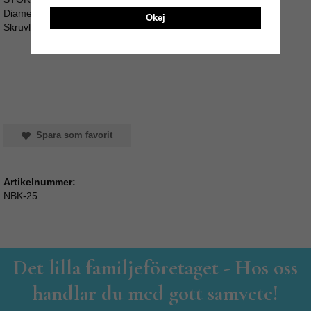
Diameter: 3cm / Längd: ca 4cm
Okej
Skruvlängd ca 3,5cm (M4)
Spara som favorit
Artikelnummer:
NBK-25
Det lilla familjeföretaget - Hos oss
handlar du med gott samvete!