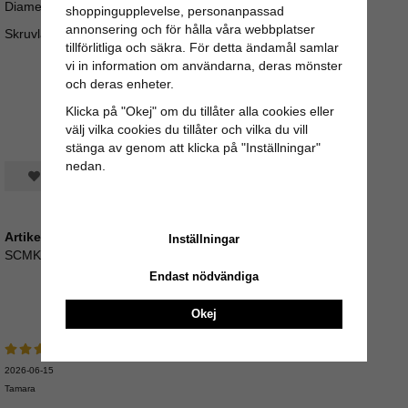
Diameter: 4,4cm
shoppingupplevelse, personanpassad
annonsering och för hålla våra webbplatser
Skruvlängd ca 3,5cm (M4)
tillförlitliga och säkra. För detta ändamål samlar
vi in information om användarna, deras mönster
och deras enheter.
Klicka på "Okej" om du tillåter alla cookies eller
välj vilka cookies du tillåter och vilka du vill
stänga av genom att klicka på "Inställningar"
nedan.
Spara som favorit
Artikelnummer:
Inställningar
SCMK-115
Endast nödvändiga
Recensioner
Okej
2026-06-15
Tamara