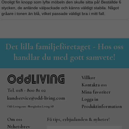
Otroligt fin knopp som lyfte möbeln den skulle sitta på! Beställde 6
stycken, de anlände välpackade och känns väldigt stabila. Något
gråare i tonen än blå, vilket passade väldigt bra i mitt fall.
Det lilla familjeföretaget - Hos oss
handlar du med gott samvete!
Villkor
Kontakta oss
Tel. 018 - 800 81 02
Mina favoriter
kundservice@odd-living.com
Logga in
Produktinformation
Odd-Living.com - Norrgården Living AB
Om oss
Få tips, erbjudanden & nyheter!
Nyhetsbrev