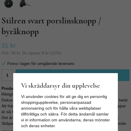
Stilren svart porslinsknopp /
byråknopp
31 kr
Ord.
39 kr
. Du sparar
8 kr
(
21
%)
Finns i lager för omgående leverans
LÄGG I VARUKORG
Vi skräddarsyr din upplevelse
Produktbeskrivning:
Riktigt fin svart byråknopp i porslin med stilrent blommönster.
Vi använder cookies för att ge dig en personlig
Dekorativ till både byrån, köksinredningen eller vilket skåp som helst
shoppingupplevelse, personanpassad
Att fräsha upp sin byrå, köksluckor eller garderob med nya knoppar
annonsering och för hålla våra webbplatser
är så tacksamt.
tillförlitliga och säkra. För detta ändamål samlar
Det är enkelt, går fort, är billigt och ger oftast ett snyggt resultat.
vi in information om användarna, deras mönster
Skåpet eller byrån får en personlig prägel och ett helt nytt utseende.
och deras enheter.