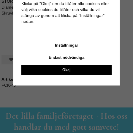
STORLEK:
Klicka på "Okej" om du tillåter alla cookies eller
Diameter: 4,5cm
välj vilka cookies du tillåter och vilka du vill
Skruvlängd ca 3,5cm (M4)
stänga av genom att klicka på "Inställningar"
nedan.
Inställningar
Endast nödvändiga
Spara som favorit
Okej
Artikelnummer:
FCK-49
Det lilla familjeföretaget - Hos oss
handlar du med gott samvete!