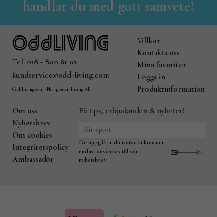
handlar du med gott samvete!
Villkor
Kontakta oss
Tel. 018 - 800 81 02
Mina favoriter
kundservice@odd-living.com
Logga in
Produktinformation
Odd-Living.com - Norrgården Living AB
Om oss
Få tips, erbjudanden & nyheter!
Nyhetsbrev
Om cookies
De uppgifter du matar in kommer
Integritetspolicy
endast användas till våra
Ambassadör
nyhetsbrev.