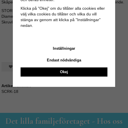
Skåpet eller byrån får en personlig prägel och ett helt nytt utseende.
Klicka på "Okej" om du tillåter alla cookies eller
STORLEK:
välj vilka cookies du tillåter och vilka du vill
Diameter: 3,8cm
stänga av genom att klicka på "Inställningar"
Skruvlängd ca 3,5cm (M4)
nedan.
Inställningar
Endast nödvändiga
Spara som favorit
Okej
Artikelnummer:
SCRK-18
Det lilla familjeföretaget - Hos oss