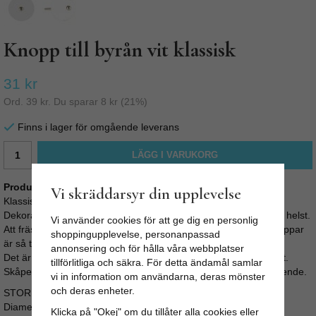
Knopp till byrån vit klassisk
31 kr
Ord.
39 kr
. Du sparar
8 kr
(
21
%)
Finns i lager för omgående leverans
LÄGG I VARUKORG
Produktbeskrivning:
Vi skräddarsyr din upplevelse
Klassisk tidlös knopp till byrå i vitt porslin.
Dekorativ till både byrån, köksinredningen eller vilket skåp som helst.
Vi använder cookies för att ge dig en personlig
Att fräsha upp sin byrå, köksluckor eller garderob med nya knoppar
shoppingupplevelse, personanpassad
är så tacksamt.
annonsering och för hålla våra webbplatser
Det är enkelt, går fort, är billigt och ger oftast ett snyggt resultat.
tillförlitliga och säkra. För detta ändamål samlar
Skåpet eller byrån får en personlig prägel och ett helt nytt utseende.
vi in information om användarna, deras mönster
och deras enheter.
STORLEK:
Diameter: 4,7cm
Klicka på "Okej" om du tillåter alla cookies eller