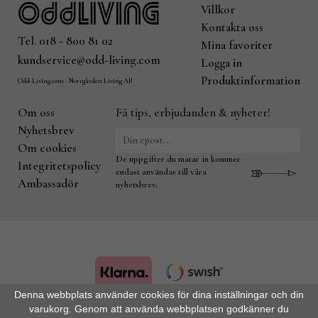
Villkor
Kontakta oss
Tel. 018 - 800 81 02
Mina favoriter
kundservice@odd-living.com
Logga in
Produktinformation
Odd-Living.com - Norrgården Living AB
Om oss
Få tips, erbjudanden & nyheter!
Nyhetsbrev
Om cookies
De uppgifter du matar in kommer
Integritetspolicy
endast användas till våra
Ambassadör
nyhetsbrev.
Denna webbplats använder cookies för dina inställningar och din
varukorg. Genom att använda webbplatsen godkänner du
Drift & produktion:
Wikinggruppen