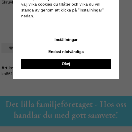
Skruvlängd ca 4cm (M4)
välj vilka cookies du tillåter och vilka du vill
stänga av genom att klicka på "Inställningar"
nedan.
Inställningar
Spara som favorit
Endast nödvändiga
Okej
Artikelnummer:
kn661
Det lilla familjeföretaget - Hos oss
handlar du med gott samvete!