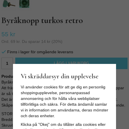
Byråknopp turkos retro
55 kr
Ord.
69 kr
. Du sparar
14 kr
(
20
%)
Finns i lager för omgående leverans
LÄGG I VARUKORG
Vi skräddarsyr din upplevelse
Produktbeskrivning:
Byråknopp - Elegant fyrkantig byråknopp i turkost klart glas.
Vi använder cookies för att ge dig en personlig
Att fräsha upp sin byrå, köksluckor eller garderob med nya knoppar
shoppingupplevelse, personanpassad
är så tacksamt.
annonsering och för hålla våra webbplatser
Det är enkelt, går fort, är billigt och ger oftast ett snyggt resultat.
tillförlitliga och säkra. För detta ändamål samlar
Skåpet eller byrån får en personlig prägel och ett helt nytt utseende.
vi in information om användarna, deras mönster
STORLEK:
och deras enheter.
Bredd: 3,5cm
Klicka på "Okej" om du tillåter alla cookies eller
Skruvlängd ca 3,5cm (M4)