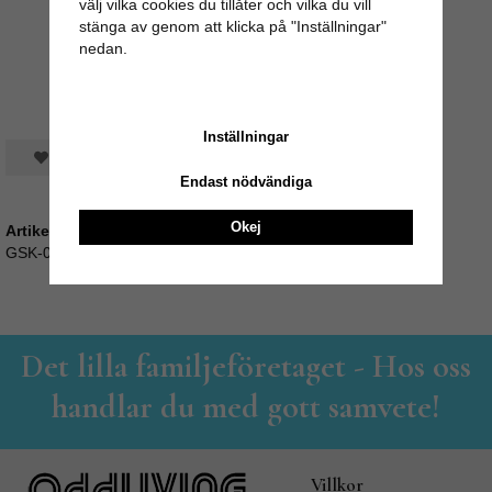
välj vilka cookies du tillåter och vilka du vill
stänga av genom att klicka på "Inställningar"
nedan.
Inställningar
Spara som favorit
Endast nödvändiga
Okej
Artikelnummer:
GSK-07
Det lilla familjeföretaget - Hos oss
handlar du med gott samvete!
Villkor