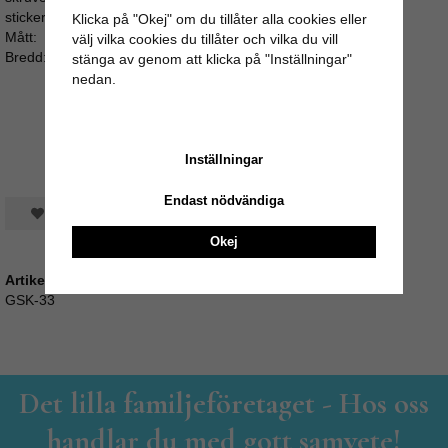
sticker för långt ut i bakkant av luckan eller lådan.
Klicka på "Okej" om du tillåter alla cookies eller
Mått:
välj vilka cookies du tillåter och vilka du vill
Bredd: 3cm / Djup: 4cm / Skruvlängd: ca 3cm (M4)
stänga av genom att klicka på "Inställningar"
nedan.
Inställningar
Endast nödvändiga
Spara som favorit
Okej
Artikelnummer:
GSK-33
Det lilla familjeföretaget - Hos oss
handlar du med gott samvete!