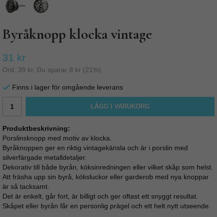
Byråknopp klocka vintage
31 kr
Ord.
39 kr
. Du sparar
8 kr
(
21
%)
Finns i lager för omgående leverans
LÄGG I VARUKORG
Produktbeskrivning:
Porslinsknopp med motiv av klocka.
Byråknoppen ger en riktig vintagekänsla och är i porslin med
silverfärgade metalldetaljer.
Dekorativ till både byrån, köksinredningen eller vilket skåp som helst.
Att fräsha upp sin byrå, köksluckor eller garderob med nya knoppar
är så tacksamt.
Det är enkelt, går fort, är billigt och ger oftast ett snyggt resultat.
Skåpet eller byrån får en personlig prägel och ett helt nytt utseende.