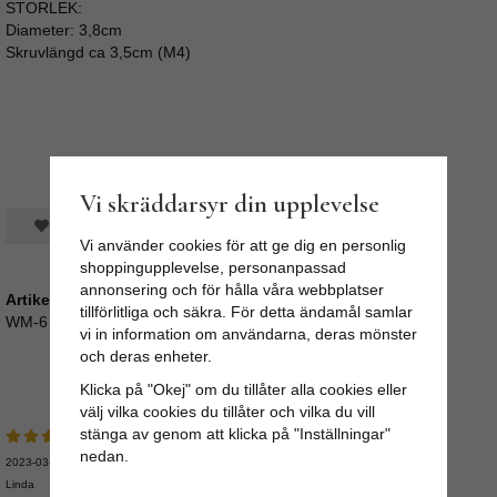
STORLEK:
Diameter: 3,8cm
Skruvlängd ca 3,5cm (M4)
Vi skräddarsyr din upplevelse
Spara som favorit
Vi använder cookies för att ge dig en personlig
shoppingupplevelse, personanpassad
annonsering och för hålla våra webbplatser
Artikelnummer:
tillförlitliga och säkra. För detta ändamål samlar
WM-6
vi in information om användarna, deras mönster
och deras enheter.
Medelbetyg
5
/5 baserat på
7
st röster.
Klicka på "Okej" om du tillåter alla cookies eller
välj vilka cookies du tillåter och vilka du vill
stänga av genom att klicka på "Inställningar"
nedan.
2023-03-01
Linda