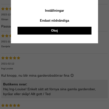
Inställningar
2022-12-23
Göran
Endast nödvändiga
Passade perfekt på vår svarta garderobsdörr
Okej
2021-11-05
Danijela
2021-02-12
Ing-Louise
Kul knopp, nu blir mina garderobsdörrar fina 😊
Butikens svar:
Hej Ing-Louise! Enkelt sätt att förnya sina gamla garderober,
byråar eller skåp! Allt gott / Ted