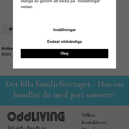
stänga av genom att klicka på "Inställningar"
nedan.
Spara som favorit
Inställningar
Endast nödvändiga
Artikelnummer:
Okej
BA84_VS16BL1054-1
Det lilla familjeföretaget - Hos oss
handlar du med gott samvete!
Villkor
Kontakta oss
Tel. 018 - 800 81 02