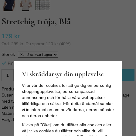
Stretchig tröja, Blå
179 kr
Ord.
299 kr
. Du sparar
120 kr
(
40
%)
Storlek
Finns i lager för omgående leverans
Vi skräddarsyr din upplevelse
LÄGG I VARUKORG
Vi använder cookies för att ge dig en personlig
Produktbeskrivning:
shoppingupplevelse, personanpassad
Susanna är en skön stretchig jumper med tunt mjukt tyg. Fin krage
annonsering och för hålla våra webbplatser
med två band som man kan knyta fram och söt knäppning bak.
tillförlitliga och säkra. För detta ändamål samlar
Liten nätt ärm. Härligt tyg med stretch som sitter fint.
vi in information om användarna, deras mönster
Material: 95% viscose 5% elastine knitted
och deras enheter.
Färg: Blå
Klicka på "Okej" om du tillåter alla cookies eller
välj vilka cookies du tillåter och vilka du vill