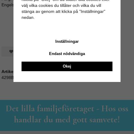
Engelsk/EUstandard/Svensk 8-32/34-XS. 10-36/38-S
välj vilka cookies du tillåter och vilka du vill
stänga av genom att klicka på "Inställningar"
nedan.
Inställningar
Spara som favorit
Endast nödvändiga
Okej
Artikelnummer:
4298BURG
Det lilla familjeföretaget - Hos oss
handlar du med gott samvete!