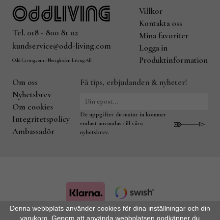
Villkor
Kontakta oss
Tel. 018 - 800 81 02
Mina favoriter
kundservice@odd-living.com
Logga in
Produktinformation
Odd-Living.com - Norrgården Living AB
Om oss
Få tips, erbjudanden & nyheter!
Nyhetsbrev
Om cookies
De uppgifter du matar in kommer
Integritetspolicy
endast användas till våra
Ambassadör
nyhetsbrev.
Denna webbplats använder cookies för dina inställningar och din
varukorg. Genom att använda webbplatsen godkänner du