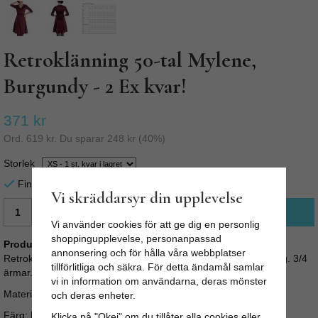
Retroklänning 50-tal Mylene,
Burgundy - 2 Ex kvar!
371 kr
Ord.
619 kr
. Du sparar
248 kr
(
40
%)
Storlek
Finns i lager för omgående leverans
Vi skräddarsyr din upplevelse
LÄGG I VARUKORG
Vi använder cookies för att ge dig en personlig
shoppingupplevelse, personanpassad
Produktbeskrivning:
annonsering och för hålla våra webbplatser
Retroklänning 50-tal Mylene är en elegant stretchsatin klänning. 3/4
tillförlitliga och säkra. För detta ändamål samlar
ärmar. Knälång kjol. Matchande bälte i midjan.
vi in information om användarna, deras mönster
Material: 64% Polyester 33% Cotton 3% Elastane.
och deras enheter.
Färg: Burgundy Sista bilden är sizeguide. Storleksöversättning:
Klicka på "Okej" om du tillåter alla cookies eller