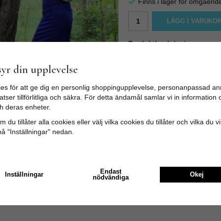
Finns i lager för omgåend
LÄGG I VARUKO
Produktbeskrivning:
Retroklänning 50-tal Linnea 
plagg på egen symaskin. Eleg
yr din upplevelse
Clothing! Perfekt både på job
Något stretchig för en perfek
es för att ge dig en personlig shoppingupplevelse, personanpassad an
Material: 60 % bomull. 37 % 
tser tillförlitliga och säkra. För detta ändamål samlar vi in informatio
Färg: Kungsblå Sista bilden ä
h deras enheter.
 du tillåter alla cookies eller välj vilka cookies du tillåter och vilka du v
på "Inställningar" nedan.
Endast
Inställningar
Okej
nödvändiga