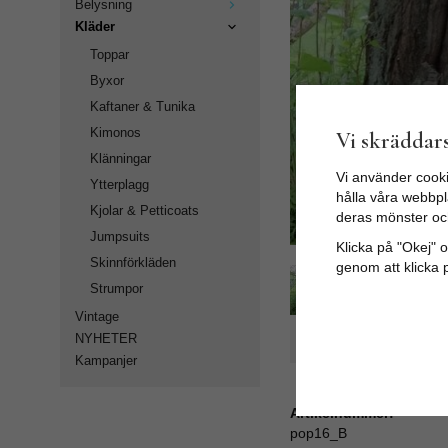
Belysning
Kläder
Toppar
Byxor
Kaftaner & Tunika
Kimonos
Vi skräddars
Klänningar
Vi använder cooki
Ytterplagg
hålla våra webbpla
Kjolar & Petticoats
deras mönster oc
Jumpsuits
Klicka på "Okej" om
Skinnförkläden
genom att klicka 
Strumpor
Vintage
NYHETER
Spara som favorit
Kampanjer
Artikelnummer:
pop16_B