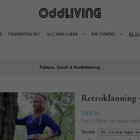
R
PRESENTKORT
ACCESSOARER
BELYSNING
KLÄ
Faktura, Swish & Kortbetalning
Retroklänning 5
743 kr
Ord.
1 239 kr
. Du sparar
496 
Storlek