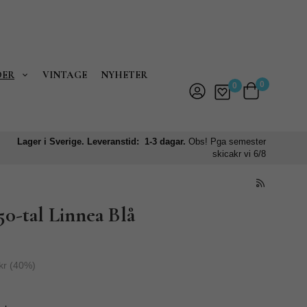
DER
VINTAGE
NYHETER
0
0
Lager i Sverige. Leveranstid: 1-3 dagar.
Obs! Pga semester
skicakr vi 6/8
0-tal Linnea Blå
kr
(
40
%)