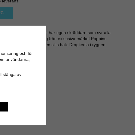
e leverans
RG
från Poppins Clothing som har egna skräddare som syr alla
ant och klassisk klänning från exklusiva märket Poppins
b och fest. 3/4 arm med en slits bak. Dragkedja i ryggen.
t passform.
nonsering och för
polyester. 3 % spandex
n om användarna,
r sizeguide.
ill stänga av