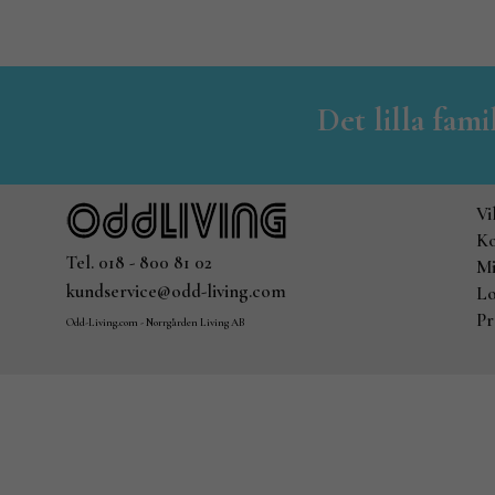
Det lilla fam
Vi
Ko
Tel. 018 - 800 81 02
Mi
kundservice@odd-living.com
Lo
Pr
Odd-Living.com - Norrgården Living AB