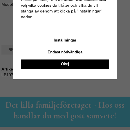
Modellen på bilden bär även en underkjol som säljes separat.
välj vilka cookies du tillåter och vilka du vill
stänga av genom att klicka på "Inställningar"
nedan.
Inställningar
Spara som favorit
Endast nödvändiga
Okej
Artikelnummer:
LB197_50560413484-1
Det lilla familjeföretaget - Hos oss
handlar du med gott samvete!