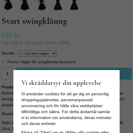
Svart swingklänng
431 kr
Ord.
719 kr
. Du sparar
288 kr
(
40
%)
Storlek
Finns i lager för omgående leverans
LÄGG I VARUKORG
Vi skräddarsyr din upplevelse
Produktbeskrivning:
Retroklänning 50-tal Juliana, svart Klassisk klänning med snygga
Vi använder cookies för att ge dig en personlig
detaljer, vid fullcirkelkjol. 3% elastin tyg som gör klänningen något
shoppingupplevelse, personanpassad
elastisk. Fodrad. Material: 97% Bomull 3% Elastan Färg: Svart
annonsering och för hålla våra webbplatser
tillförlitliga och säkra. För detta ändamål samlar
Maskintvätt vid 30 ° C
vi in information om användarna, deras mönster
Sista bild är storleksguide med mått. Storlekar: 8=XS 10=S 12=M
och deras enheter.
14=L 16=XL 18=XXL
Klicka på "Okej" om du tillåter alla cookies eller