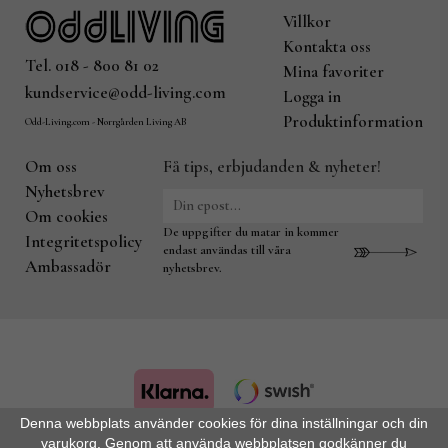
Villkor
Kontakta oss
Tel. 018 - 800 81 02
Mina favoriter
kundservice@odd-living.com
Logga in
Produktinformation
Odd-Living.com - Norrgården Living AB
Om oss
Få tips, erbjudanden & nyheter!
Nyhetsbrev
Om cookies
De uppgifter du matar in kommer
Integritetspolicy
endast användas till våra
Ambassadör
nyhetsbrev.
Denna webbplats använder cookies för dina inställningar och din
varukorg. Genom att använda webbplatsen godkänner du
Drift & produktion:
Wikinggruppen