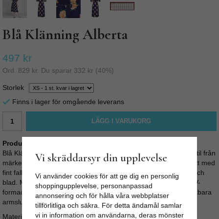
Blå Klänning Alberta
497 kr
Ord.
829 kr
. Du sparar
332 kr
(
40
%)
Storlek
Finns i lager för omgående leverans
LÄGG I VARUKORG
Produktbeskrivning:
Blå Klänning Alberta, är en klassisk retroklänninng i 1940-tals stil från
Vi skräddarsyr din upplevelse
märket Collectif i London. Denna klänning har ett klassisk siluett med
fint fall och bälte i midjan. Vackert mönstrat tyg med blommor och
Vi använder cookies för att ge dig en personlig
blad. Marinblå knappar fram. Kjolen slutar strax under knäna. V-
shoppingupplevelse, personanpassad
formad urringning med sjömanskrage och långa ärmar med vikbara
annonsering och för hålla våra webbplatser
armslut.
tillförlitliga och säkra. För detta ändamål samlar
vi in information om användarna, deras mönster
Material: 100% viskos