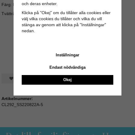
och deras enheter.
Färg: Blå med blommönster
Klicka på "Okej" om du tillåter alla cookies eller
Tvättråd: Kan tvättas i maskin på 30°
välj vilka cookies du tillåter och vilka du vill
stänga av genom att klicka på "Inställningar"
nedan.
Inställningar
Endast nödvändiga
Spara som favorit
Okej
Artikelnummer:
CL292_SS220822A-5