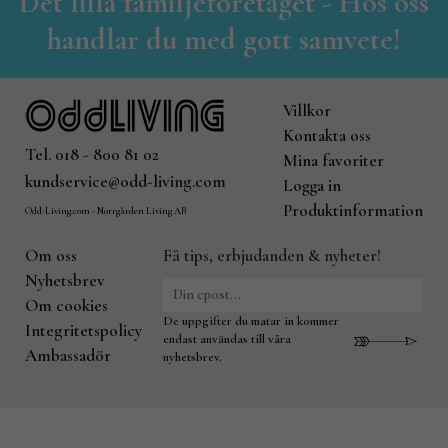
Det lilla familjeföretaget - Hos oss
handlar du med gott samvete!
Villkor
Kontakta oss
Tel. 018 - 800 81 02
Mina favoriter
kundservice@odd-living.com
Logga in
Produktinformation
Odd-Living.com - Norrgården Living AB
Om oss
Få tips, erbjudanden & nyheter!
Nyhetsbrev
Om cookies
De uppgifter du matar in kommer
Integritetspolicy
endast användas till våra
Ambassadör
nyhetsbrev.